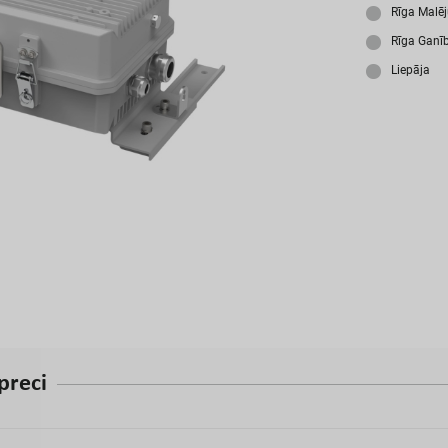
A
Rīga Malē
Rīga Ganī
Liepāja
p
r
e
c
i