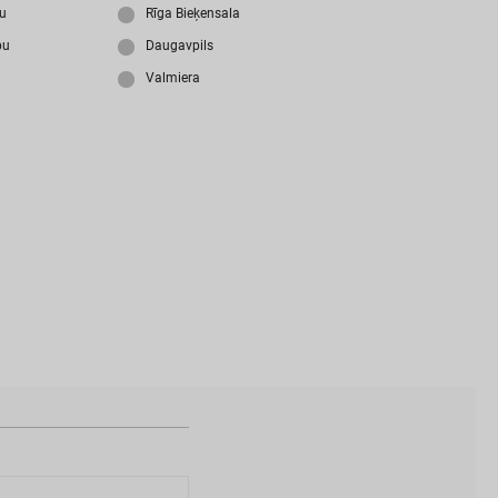
i
z
m
i
r
s
i
p
a
r
o
l
i
?
ju
Rīga Bieķensala
bu
Daugavpils
Valmiera
N
a
v
i
z
v
e
i
d
o
t
s
l
i
e
t
o
t
ā
j
a
k
o
n
t
s
?
I
Z
V
E
I
D
O
T
P
R
O
F
I
L
U