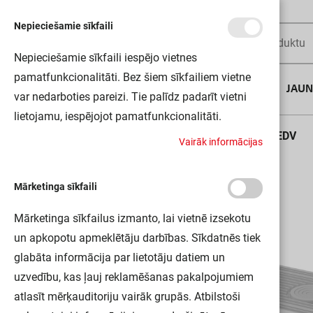
Nepieciešamie sīkfaili
Nepieciešamie sīkfaili iespējo vietnes
pamatfunkcionalitāti. Bez šiem sīkfailiem vietne
AUGUSTA DĪLS
JAU
var nedarboties pareizi. Tie palīdz padarīt vietni
lietojamu, iespējojot pamatfunkcionalitāti.
Sākums
FL MAX POWER SUPPLY P 600W WAL LEDV
V
a
i
r
ā
k
i
n
f
o
r
m
ā
c
i
j
a
s
Mārketinga sīkfaili
Mārketinga sīkfailus izmanto, lai vietnē izsekotu
un apkopotu apmeklētāju darbības. Sīkdatnēs tiek
glabāta informācija par lietotāju datiem un
uzvedību, kas ļauj reklamēšanas pakalpojumiem
atlasīt mērķauditoriju vairāk grupās. Atbilstoši