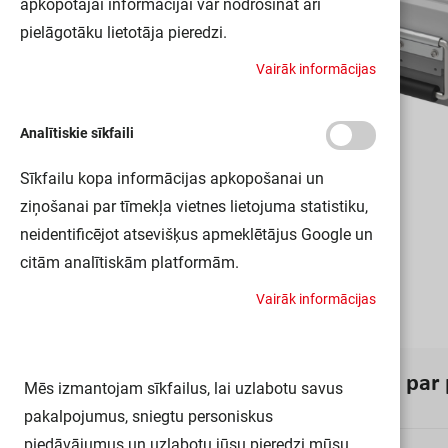
apkopotajai informācijai var nodrošināt arī
pielāgotāku lietotāja pieredzi.
V
a
i
r
ā
k
i
n
f
o
r
m
ā
c
i
j
a
s
Analītiskie sīkfaili
Sīkfailu kopa informācijas apkopošanai un
ziņošanai par tīmekļa vietnes lietojuma statistiku,
neidentificējot atsevišķus apmeklētājus Google un
citām analītiskām platformām.
V
a
i
r
ā
k
i
n
f
o
r
m
ā
c
i
j
a
s
I
n
f
o
r
m
ā
c
i
j
a
p
a
r
Mēs izmantojam sīkfailus, lai uzlabotu savus
pakalpojumus, sniegtu personiskus
piedāvājumus un uzlabotu jūsu pieredzi mūsu