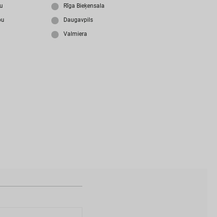
i
z
m
i
r
s
i
p
a
r
o
l
i
?
ju
Rīga Bieķensala
bu
Daugavpils
Valmiera
N
a
v
i
z
v
e
i
d
o
t
s
l
i
e
t
o
t
ā
j
a
k
o
n
t
s
?
I
Z
V
E
I
D
O
T
P
R
O
F
I
L
U