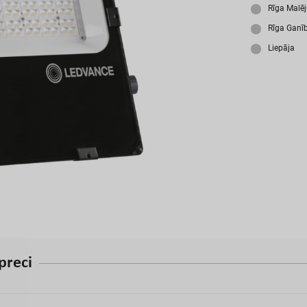
A
Rīga Malē
Rīga Ganī
Liepāja
p
r
e
c
i