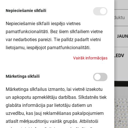
Nepieciešamie sīkfaili
Nepieciešamie sīkfaili iespējo vietnes
pamatfunkcionalitāti. Bez šiem sīkfailiem vietne
AUGUSTA DĪLS
JAU
var nedarboties pareizi. Tie palīdz padarīt vietni
lietojamu, iespējojot pamatfunkcionalitāti.
Sākums
FL PFM 150W/3000K ASYM 55X110 BK LEDV
V
a
i
r
ā
k
i
n
f
o
r
m
ā
c
i
j
a
s
Mārketinga sīkfaili
Mārketinga sīkfailus izmanto, lai vietnē izsekotu
un apkopotu apmeklētāju darbības. Sīkdatnēs tiek
glabāta informācija par lietotāju datiem un
uzvedību, kas ļauj reklamēšanas pakalpojumiem
atlasīt mērķauditoriju vairāk grupās. Atbilstoši