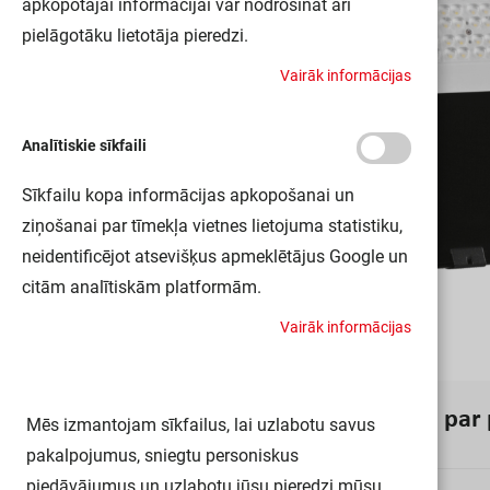
apkopotajai informācijai var nodrošināt arī
pielāgotāku lietotāja pieredzi.
V
a
i
r
ā
k
i
n
f
o
r
m
ā
c
i
j
a
s
Analītiskie sīkfaili
Sīkfailu kopa informācijas apkopošanai un
ziņošanai par tīmekļa vietnes lietojuma statistiku,
neidentificējot atsevišķus apmeklētājus Google un
citām analītiskām platformām.
V
a
i
r
ā
k
i
n
f
o
r
m
ā
c
i
j
a
s
I
n
f
o
r
m
ā
c
i
j
a
p
a
r
Mēs izmantojam sīkfailus, lai uzlabotu savus
pakalpojumus, sniegtu personiskus
piedāvājumus un uzlabotu jūsu pieredzi mūsu