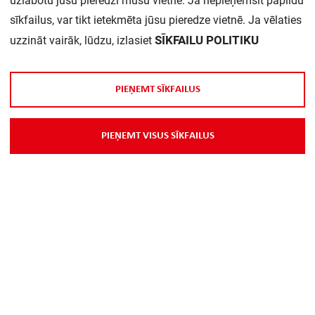
uzlabotu jūsu pieredzi mūsu vietnē. Ja nepieņemsit papildu
sīkfailus, var tikt ietekmēta jūsu pieredze vietnē. Ja vēlaties
Daudzums iepakojumā:
1
SĪKFAILU POLITIKU
uzzināt vairāk, lūdzu, izlasiet
P
I
E
Ņ
E
M
T
S
Ī
K
F
A
I
L
U
S
P
I
E
Ņ
E
M
T
V
I
S
U
S
S
Ī
K
F
A
I
L
U
S
Par Mums
Piegāde
Kontakti
Preču reklamācijas un atsauksmes