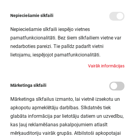
Nepieciešamie sīkfaili
Nepieciešamie sīkfaili iespējo vietnes
/
Sākums
FL PFM 150W/4000K SYM R30 BK LEDV
pamatfunkcionalitāti. Bez šiem sīkfailiem vietne var
FL PFM 150W/4000K SYM R30 BK
nedarboties pareizi. Tie palīdz padarīt vietni
LEDV
lietojamu, iespējojot pamatfunkcionalitāti.
LEDVANCE / 4058075353763
V
a
i
r
ā
k
i
n
f
o
r
m
ā
c
i
j
a
s
Mārketinga sīkfaili
Mārketinga sīkfailus izmanto, lai vietnē izsekotu un
apkopotu apmeklētāju darbības. Sīkdatnēs tiek
glabāta informācija par lietotāju datiem un uzvedību,
kas ļauj reklamēšanas pakalpojumiem atlasīt
mērķauditoriju vairāk grupās. Atbilstoši apkopotajai