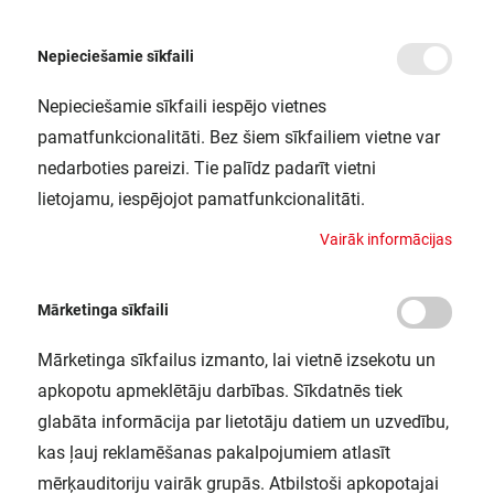
Nepieciešamie sīkfaili
Nepieciešamie sīkfaili iespējo vietnes
/
Sākums
FL PFM 200W/3000K ASYM 45X140 BK LEDV
pamatfunkcionalitāti. Bez šiem sīkfailiem vietne var
FL PFM 200W/3000K ASYM 45X140
nedarboties pareizi. Tie palīdz padarīt vietni
BK LEDV
lietojamu, iespējojot pamatfunkcionalitāti.
LEDVANCE / 4058075353718
V
a
i
r
ā
k
i
n
f
o
r
m
ā
c
i
j
a
s
Mārketinga sīkfaili
Mārketinga sīkfailus izmanto, lai vietnē izsekotu un
apkopotu apmeklētāju darbības. Sīkdatnēs tiek
glabāta informācija par lietotāju datiem un uzvedību,
kas ļauj reklamēšanas pakalpojumiem atlasīt
mērķauditoriju vairāk grupās. Atbilstoši apkopotajai