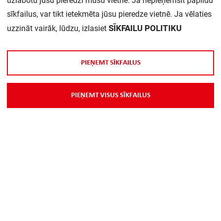
uzlabotu jūsu pieredzi mūsu vietnē. Ja nepieņemsit papildu
sīkfailus, var tikt ietekmēta jūsu pieredze vietnē. Ja vēlaties
Daudzums iepakojumā:
1
SĪKFAILU POLITIKU
uzzināt vairāk, lūdzu, izlasiet
P
I
E
Ņ
E
M
T
S
Ī
K
F
A
I
L
U
S
P
I
E
Ņ
E
M
T
V
I
S
U
S
S
Ī
K
F
A
I
L
U
S
Par Mums
Piegāde
Kontakti
Preču reklamācijas un atsauksmes