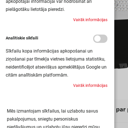
apkopotajai informācijai var nodrošināt arī
pielāgotāku lietotāja pieredzi.
V
a
i
r
ā
k
i
n
f
o
r
m
ā
c
i
j
a
s
Analītiskie sīkfaili
Sīkfailu kopa informācijas apkopošanai un
ziņošanai par tīmekļa vietnes lietojuma statistiku,
neidentificējot atsevišķus apmeklētājus Google un
citām analītiskām platformām.
V
a
i
r
ā
k
i
n
f
o
r
m
ā
c
i
j
a
s
I
n
f
o
r
m
ā
c
i
j
a
p
a
r
Mēs izmantojam sīkfailus, lai uzlabotu savus
pakalpojumus, sniegtu personiskus
piedāvājumus un uzlabotu jūsu pieredzi mūsu