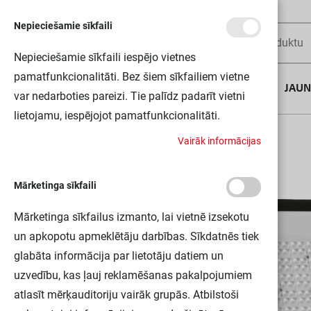
Nepieciešamie sīkfaili
Nepieciešamie sīkfaili iespējo vietnes
pamatfunkcionalitāti. Bez šiem sīkfailiem vietne
AUGUSTA DĪLS
JAU
var nedarboties pareizi. Tie palīdz padarīt vietni
lietojamu, iespējojot pamatfunkcionalitāti.
Sākums
FL PFM 200W/4000K SYM R30 BK LEDV
V
a
i
r
ā
k
i
n
f
o
r
m
ā
c
i
j
a
s
Mārketinga sīkfaili
Mārketinga sīkfailus izmanto, lai vietnē izsekotu
un apkopotu apmeklētāju darbības. Sīkdatnēs tiek
glabāta informācija par lietotāju datiem un
uzvedību, kas ļauj reklamēšanas pakalpojumiem
atlasīt mērķauditoriju vairāk grupās. Atbilstoši