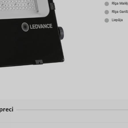
A
Rīga Malē
Rīga Ganī
Liepāja
p
r
e
c
i