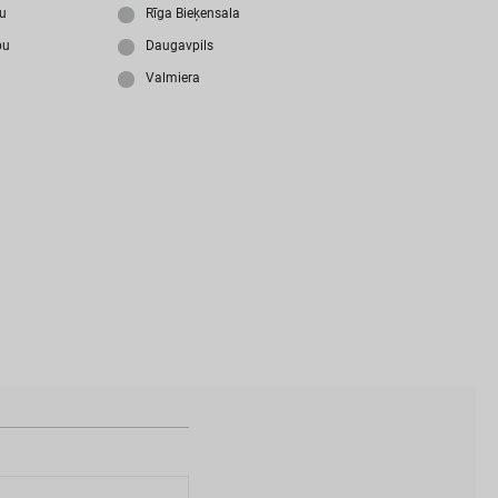
i
z
m
i
r
s
i
p
a
r
o
l
i
?
ju
Rīga Bieķensala
bu
Daugavpils
Valmiera
N
a
v
i
z
v
e
i
d
o
t
s
l
i
e
t
o
t
ā
j
a
k
o
n
t
s
?
I
Z
V
E
I
D
O
T
P
R
O
F
I
L
U