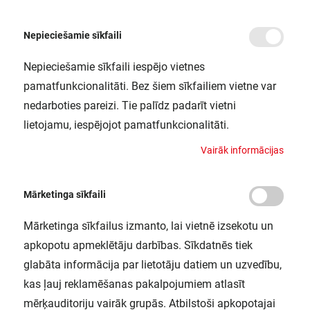
Nepieciešamie sīkfaili
Nepieciešamie sīkfaili iespējo vietnes
/
Sākums
FL PFM 20W/6500K SYM 100 WT LEDV
pamatfunkcionalitāti. Bez šiem sīkfailiem vietne var
FL PFM 20W/6500K SYM 100 WT
nedarboties pareizi. Tie palīdz padarīt vietni
LEDV
lietojamu, iespējojot pamatfunkcionalitāti.
LEDVANCE / 4058075421073
V
a
i
r
ā
k
i
n
f
o
r
m
ā
c
i
j
a
s
Mārketinga sīkfaili
Mārketinga sīkfailus izmanto, lai vietnē izsekotu un
apkopotu apmeklētāju darbības. Sīkdatnēs tiek
glabāta informācija par lietotāju datiem un uzvedību,
kas ļauj reklamēšanas pakalpojumiem atlasīt
mērķauditoriju vairāk grupās. Atbilstoši apkopotajai