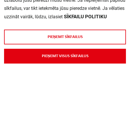
uzlabotu jūsu pieredzi mūsu vietnē. Ja nepieņemsit papildu
sīkfailus, var tikt ietekmēta jūsu pieredze vietnē. Ja vēlaties
Daudzums iepakojumā:
1
SĪKFAILU POLITIKU
uzzināt vairāk, lūdzu, izlasiet
P
I
E
Ņ
E
M
T
S
Ī
K
F
A
I
L
U
S
P
I
E
Ņ
E
M
T
V
I
S
U
S
S
Ī
K
F
A
I
L
U
S
Par Mums
Piegāde
Kontakti
Preču reklamācijas un atsauksmes