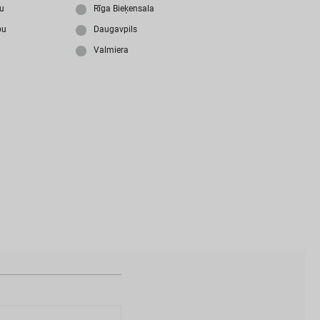
i
z
m
i
r
s
i
p
a
r
o
l
i
?
ju
Rīga Bieķensala
bu
Daugavpils
Valmiera
N
a
v
i
z
v
e
i
d
o
t
s
l
i
e
t
o
t
ā
j
a
k
o
n
t
s
?
I
Z
V
E
I
D
O
T
P
R
O
F
I
L
U