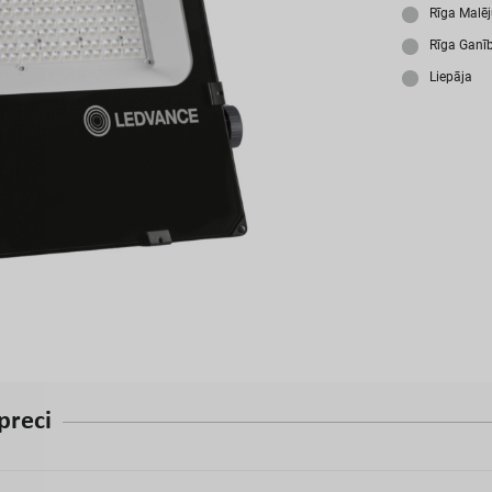
A
Rīga Malē
Rīga Ganī
Liepāja
p
r
e
c
i