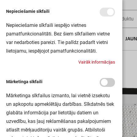
Nepieciešamie sīkfaili
Nepieciešamie sīkfaili iespējo vietnes
pamatfunkcionalitāti. Bez šiem sīkfailiem vietne
AUGUSTA DĪLS
JAU
var nedarboties pareizi. Tie palīdz padarīt vietni
lietojamu, iespējojot pamatfunkcionalitāti.
Sākums
FL PFM 290W/3000K SYM 60 BK LEDV
V
a
i
r
ā
k
i
n
f
o
r
m
ā
c
i
j
a
s
Mārketinga sīkfaili
Mārketinga sīkfailus izmanto, lai vietnē izsekotu
un apkopotu apmeklētāju darbības. Sīkdatnēs tiek
glabāta informācija par lietotāju datiem un
uzvedību, kas ļauj reklamēšanas pakalpojumiem
atlasīt mērķauditoriju vairāk grupās. Atbilstoši