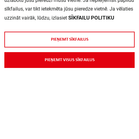
uzlabotu jūsu pieredzi mūsu vietnē. Ja nepieņemsit papildu
sīkfailus, var tikt ietekmēta jūsu pieredze vietnē. Ja vēlaties
Daudzums iepakojumā:
1
SĪKFAILU POLITIKU
uzzināt vairāk, lūdzu, izlasiet
P
I
E
Ņ
E
M
T
S
Ī
K
F
A
I
L
U
S
P
I
E
Ņ
E
M
T
V
I
S
U
S
S
Ī
K
F
A
I
L
U
S
Par Mums
Piegāde
Kontakti
Preču reklamācijas un atsauksmes