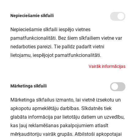
Nepieciešamie sīkfaili
Nepieciešamie sīkfaili iespējo vietnes
/
Sākums
FL PFM 290W/4000K SYM R30 BK LEDV
pamatfunkcionalitāti. Bez šiem sīkfailiem vietne var
FL PFM 290W/4000K SYM R30 BK
nedarboties pareizi. Tie palīdz padarīt vietni
LEDV
lietojamu, iespējojot pamatfunkcionalitāti.
LEDVANCE / 4058075353800
V
a
i
r
ā
k
i
n
f
o
r
m
ā
c
i
j
a
s
Mārketinga sīkfaili
Mārketinga sīkfailus izmanto, lai vietnē izsekotu un
apkopotu apmeklētāju darbības. Sīkdatnēs tiek
glabāta informācija par lietotāju datiem un uzvedību,
kas ļauj reklamēšanas pakalpojumiem atlasīt
mērķauditoriju vairāk grupās. Atbilstoši apkopotajai