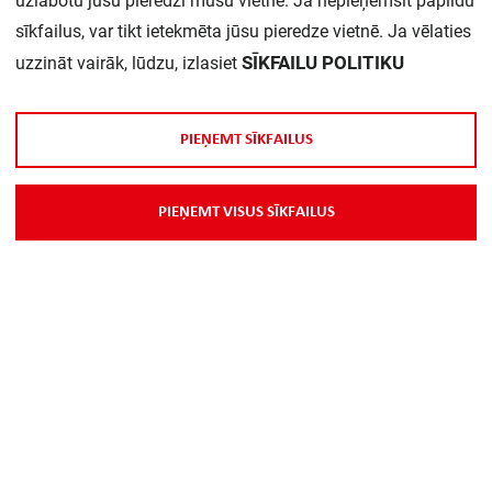
uzlabotu jūsu pieredzi mūsu vietnē. Ja nepieņemsit papildu
sīkfailus, var tikt ietekmēta jūsu pieredze vietnē. Ja vēlaties
Daudzums iepakojumā:
1
SĪKFAILU POLITIKU
uzzināt vairāk, lūdzu, izlasiet
P
I
E
Ņ
E
M
T
S
Ī
K
F
A
I
L
U
S
P
I
E
Ņ
E
M
T
V
I
S
U
S
S
Ī
K
F
A
I
L
U
S
Par Mums
Piegāde
Kontakti
Preču reklamācijas un atsauksmes