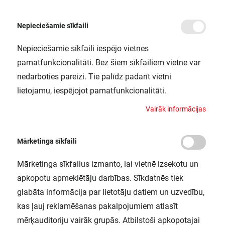
Nepieciešamie sīkfaili
Nepieciešamie sīkfaili iespējo vietnes
/
Sākums
FL PFM 30W/6500K SYM 100 BK LEDV
pamatfunkcionalitāti. Bez šiem sīkfailiem vietne var
FL PFM 30W/6500K SYM 100 BK
nedarboties pareizi. Tie palīdz padarīt vietni
LEDV
lietojamu, iespējojot pamatfunkcionalitāti.
LEDVANCE / 4058075421189
V
a
i
r
ā
k
i
n
f
o
r
m
ā
c
i
j
a
s
Mārketinga sīkfaili
Mārketinga sīkfailus izmanto, lai vietnē izsekotu un
apkopotu apmeklētāju darbības. Sīkdatnēs tiek
glabāta informācija par lietotāju datiem un uzvedību,
kas ļauj reklamēšanas pakalpojumiem atlasīt
mērķauditoriju vairāk grupās. Atbilstoši apkopotajai