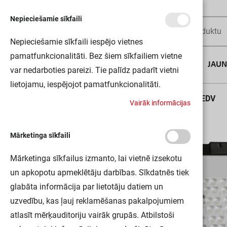
Nepieciešamie sīkfaili
Nepieciešamie sīkfaili iespējo vietnes
pamatfunkcionalitāti. Bez šiem sīkfailiem vietne
AUGUSTA DĪLS
JAU
var nedarboties pareizi. Tie palīdz padarīt vietni
lietojamu, iespējojot pamatfunkcionalitāti.
Sākums
FL PFM 50W/3000K ASYM 55X110 BK LEDV
V
a
i
r
ā
k
i
n
f
o
r
m
ā
c
i
j
a
s
Mārketinga sīkfaili
Mārketinga sīkfailus izmanto, lai vietnē izsekotu
un apkopotu apmeklētāju darbības. Sīkdatnēs tiek
glabāta informācija par lietotāju datiem un
uzvedību, kas ļauj reklamēšanas pakalpojumiem
atlasīt mērķauditoriju vairāk grupās. Atbilstoši