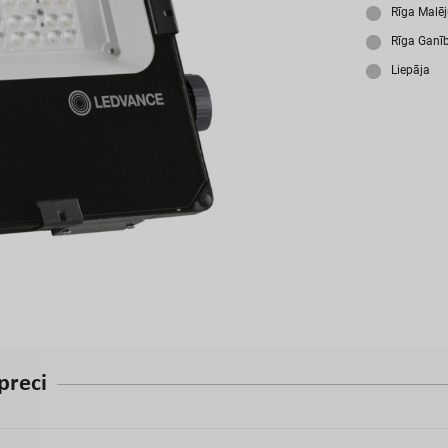
A
Rīga Malē
Rīga Ganī
Liepāja
p
r
e
c
i