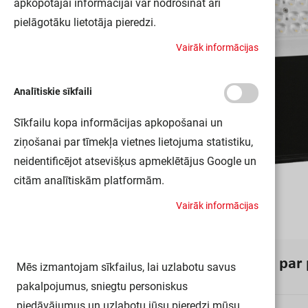
apkopotajai informācijai var nodrošināt arī
pielāgotāku lietotāja pieredzi.
V
a
i
r
ā
k
i
n
f
o
r
m
ā
c
i
j
a
s
Analītiskie sīkfaili
Sīkfailu kopa informācijas apkopošanai un
ziņošanai par tīmekļa vietnes lietojuma statistiku,
neidentificējot atsevišķus apmeklētājus Google un
citām analītiskām platformām.
V
a
i
r
ā
k
i
n
f
o
r
m
ā
c
i
j
a
s
I
n
f
o
r
m
ā
c
i
j
a
p
a
r
Mēs izmantojam sīkfailus, lai uzlabotu savus
pakalpojumus, sniegtu personiskus
piedāvājumus un uzlabotu jūsu pieredzi mūsu