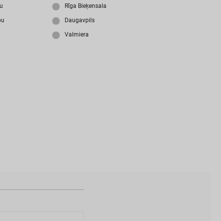
i
z
m
i
r
s
i
p
a
r
o
l
i
?
ju
Rīga Bieķensala
bu
Daugavpils
Valmiera
N
a
v
i
z
v
e
i
d
o
t
s
l
i
e
t
o
t
ā
j
a
k
o
n
t
s
?
I
Z
V
E
I
D
O
T
P
R
O
F
I
L
U