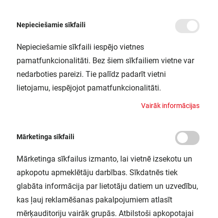
Nepieciešamie sīkfaili
Nepieciešamie sīkfaili iespējo vietnes
/
Sākums
FL PFM 80W/4000K SYM100SL BK LEDV
pamatfunkcionalitāti. Bez šiem sīkfailiem vietne var
FL PFM 80W/4000K SYM100SL BK
nedarboties pareizi. Tie palīdz padarīt vietni
LEDV
lietojamu, iespējojot pamatfunkcionalitāti.
LEDVANCE / 4058075461130
V
a
i
r
ā
k
i
n
f
o
r
m
ā
c
i
j
a
s
Mārketinga sīkfaili
Mārketinga sīkfailus izmanto, lai vietnē izsekotu un
apkopotu apmeklētāju darbības. Sīkdatnēs tiek
glabāta informācija par lietotāju datiem un uzvedību,
kas ļauj reklamēšanas pakalpojumiem atlasīt
mērķauditoriju vairāk grupās. Atbilstoši apkopotajai