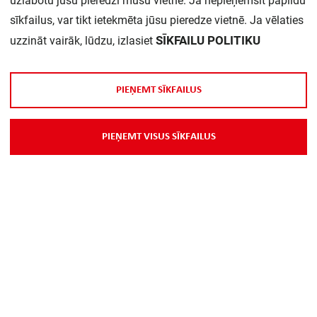
uzlabotu jūsu pieredzi mūsu vietnē. Ja nepieņemsit papildu
sīkfailus, var tikt ietekmēta jūsu pieredze vietnē. Ja vēlaties
Daudzums iepakojumā:
1
SĪKFAILU POLITIKU
uzzināt vairāk, lūdzu, izlasiet
P
I
E
Ņ
E
M
T
S
Ī
K
F
A
I
L
U
S
P
I
E
Ņ
E
M
T
V
I
S
U
S
S
Ī
K
F
A
I
L
U
S
Par Mums
Piegāde
Kontakti
Preču reklamācijas un atsauksmes