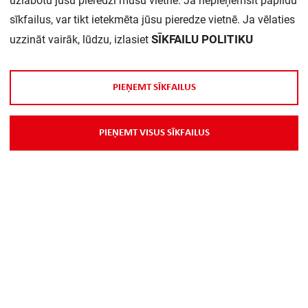
uzlabotu jūsu pieredzi mūsu vietnē. Ja nepieņemsit papildu
sīkfailus, var tikt ietekmēta jūsu pieredze vietnē. Ja vēlaties
Daudzums iepakojumā:
1
SĪKFAILU POLITIKU
uzzināt vairāk, lūdzu, izlasiet
P
I
E
Ņ
E
M
T
S
Ī
K
F
A
I
L
U
S
P
I
E
Ņ
E
M
T
V
I
S
U
S
S
Ī
K
F
A
I
L
U
S
Par Mums
Piegāde
Kontakti
Preču reklamācijas un atsauksmes