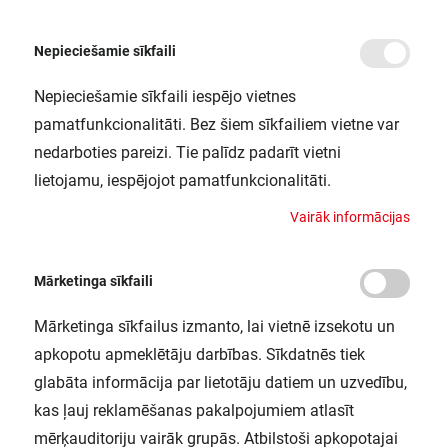
Nepieciešamie sīkfaili
Nepieciešamie sīkfaili iespējo vietnes
/
Sākums
FL PFM200W/4000K SYM100SL BK LEDV
pamatfunkcionalitāti. Bez šiem sīkfailiem vietne var
FL PFM200W/4000K SYM100SL BK
nedarboties pareizi. Tie palīdz padarīt vietni
LEDV
lietojamu, iespējojot pamatfunkcionalitāti.
LEDVANCE / 4058075461208
V
a
i
r
ā
k
i
n
f
o
r
m
ā
c
i
j
a
s
Mārketinga sīkfaili
Mārketinga sīkfailus izmanto, lai vietnē izsekotu un
apkopotu apmeklētāju darbības. Sīkdatnēs tiek
glabāta informācija par lietotāju datiem un uzvedību,
kas ļauj reklamēšanas pakalpojumiem atlasīt
mērķauditoriju vairāk grupās. Atbilstoši apkopotajai