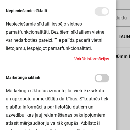
Nepieciešamie sīkfaili
Nepieciešamie sīkfaili iespējo vietnes
pamatfunkcionalitāti. Bez šiem sīkfailiem vietne
AUGUSTA DĪLS
JAU
var nedarboties pareizi. Tie palīdz padarīt vietni
lietojamu, iespējojot pamatfunkcionalitāti.
Sākums
Gaismeklis v/a 81W 4000K 11000 lm 1500mm 
V
a
i
r
ā
k
i
n
f
o
r
m
ā
c
i
j
a
s
Mārketinga sīkfaili
Mārketinga sīkfailus izmanto, lai vietnē izsekotu
un apkopotu apmeklētāju darbības. Sīkdatnēs tiek
glabāta informācija par lietotāju datiem un
uzvedību, kas ļauj reklamēšanas pakalpojumiem
atlasīt mērķauditoriju vairāk grupās. Atbilstoši