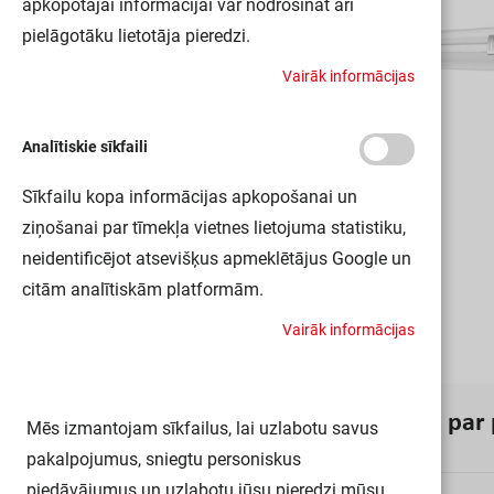
apkopotajai informācijai var nodrošināt arī
pielāgotāku lietotāja pieredzi.
V
a
i
r
ā
k
i
n
f
o
r
m
ā
c
i
j
a
s
Analītiskie sīkfaili
Sīkfailu kopa informācijas apkopošanai un
ziņošanai par tīmekļa vietnes lietojuma statistiku,
neidentificējot atsevišķus apmeklētājus Google un
citām analītiskām platformām.
V
a
i
r
ā
k
i
n
f
o
r
m
ā
c
i
j
a
s
I
n
f
o
r
m
ā
c
i
j
a
p
a
r
Mēs izmantojam sīkfailus, lai uzlabotu savus
pakalpojumus, sniegtu personiskus
piedāvājumus un uzlabotu jūsu pieredzi mūsu