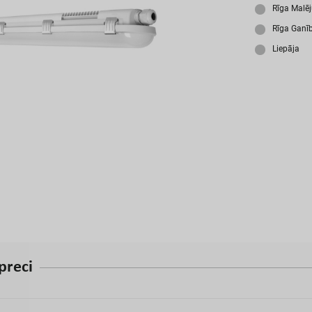
A
Rīga Malē
Rīga Ganī
Liepāja
p
r
e
c
i