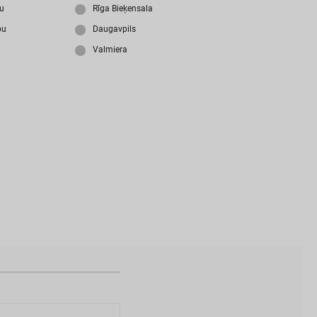
i
z
m
i
r
s
i
p
a
r
o
l
i
?
ju
Rīga Bieķensala
bu
Daugavpils
Valmiera
N
a
v
i
z
v
e
i
d
o
t
s
l
i
e
t
o
t
ā
j
a
k
o
n
t
s
?
I
Z
V
E
I
D
O
T
P
R
O
F
I
L
U