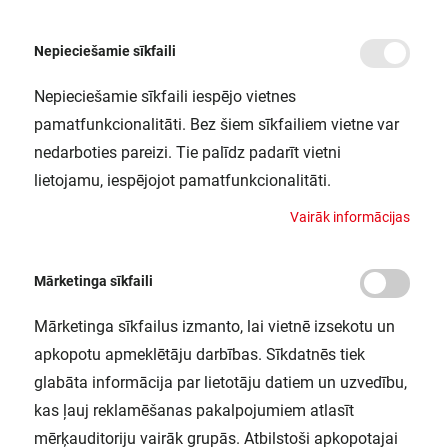
Nepieciešamie sīkfaili
Nepieciešamie sīkfaili iespējo vietnes
/
/
/
Sākums
Sensori un devēji
Gala slēdži
Gala slēdzis 1NO/1NC ar metāla rullīti O
pamatfunkcionalitāti. Bez šiem sīkfailiem vietne var
Gala slēdzis 1NO/1NC ar metāla rullīti
nedarboties pareizi. Tie palīdz padarīt vietni
OsiSense
lietojamu, iespējojot pamatfunkcionalitāti.
TELEMECANIQUE / XCMD2102L1
V
a
i
r
ā
k
i
n
f
o
r
m
ā
c
i
j
a
s
Mārketinga sīkfaili
Mārketinga sīkfailus izmanto, lai vietnē izsekotu un
apkopotu apmeklētāju darbības. Sīkdatnēs tiek
glabāta informācija par lietotāju datiem un uzvedību,
kas ļauj reklamēšanas pakalpojumiem atlasīt
mērķauditoriju vairāk grupās. Atbilstoši apkopotajai