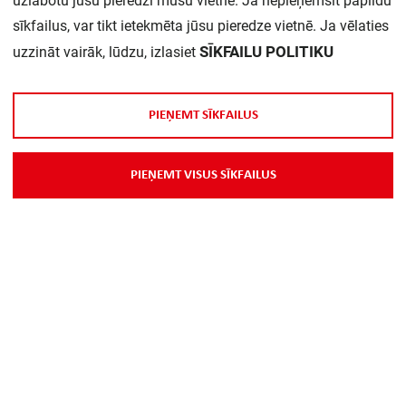
uzlabotu jūsu pieredzi mūsu vietnē. Ja nepieņemsit papildu
sīkfailus, var tikt ietekmēta jūsu pieredze vietnē. Ja vēlaties
Tips:
XCMD2102L1
SĪKFAILU POLITIKU
uzzināt vairāk, lūdzu, izlasiet
Daudzums iepakojumā:
1
P
I
E
Ņ
E
M
T
S
Ī
K
F
A
I
L
U
S
Sensora platums:
30 mm
P
I
E
Ņ
E
M
T
V
I
S
U
S
S
Ī
K
F
A
I
L
U
S
Sensora augstums:
50 mm
Sensora garums:
16 mm
Ieslēgšanas funkcija:
Ātras atslēgšanas slēdzis
Normāli aizvērto kontaktu
1
skaits: