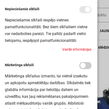
Nepieciešamie sīkfaili
Nepieciešamie sīkfaili iespējo vietnes
pamatfunkcionalitāti. Bez šiem sīkfailiem vietne
AUGUSTA DĪLS
JAU
var nedarboties pareizi. Tie palīdz padarīt vietni
lietojamu, iespējojot pamatfunkcionalitāti.
Sākums
Sensori un devēji
Gala slēdži
Gala slēdz
V
a
i
r
ā
k
i
n
f
o
r
m
ā
c
i
j
a
s
Mārketinga sīkfaili
Mārketinga sīkfailus izmanto, lai vietnē izsekotu
un apkopotu apmeklētāju darbības. Sīkdatnēs tiek
glabāta informācija par lietotāju datiem un
uzvedību, kas ļauj reklamēšanas pakalpojumiem
atlasīt mērķauditoriju vairāk grupās. Atbilstoši