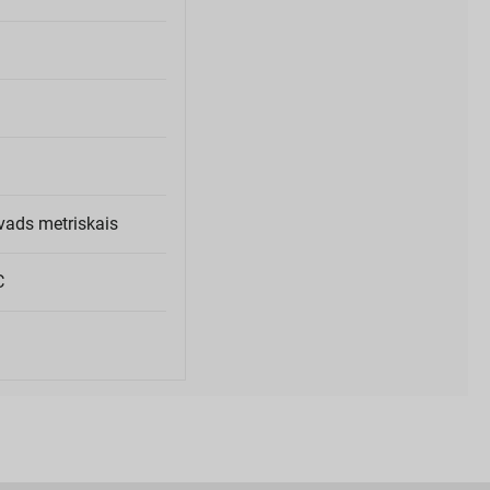
vads metriskais
C