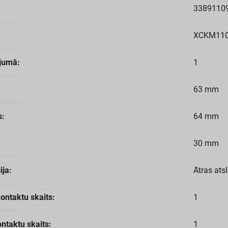
3389110
XCKM11
jumā:
1
63 mm
s:
64 mm
30 mm
ija:
Ātras ats
ontaktu skaits:
1
ntaktu skaits:
1