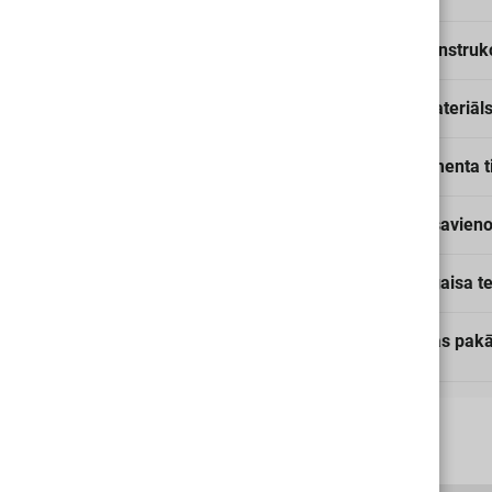
Korpusa konstrukc
Korpusa materiāls
Kontrolelementa t
Elektriskā savien
Apkārtēja gaisa t
Aizsardzības pak