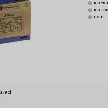
A
Rīga Malē
Rīga Ganī
Liepāja
p
r
e
c
i