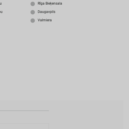
i
z
m
i
r
s
i
p
a
r
o
l
i
?
ju
Rīga Bieķensala
bu
Daugavpils
Valmiera
N
a
v
i
z
v
e
i
d
o
t
s
l
i
e
t
o
t
ā
j
a
k
o
n
t
s
?
I
Z
V
E
I
D
O
T
P
R
O
F
I
L
U