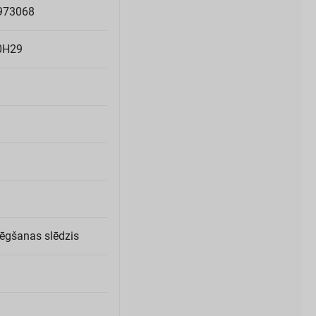
973068
0H29
lēgšanas slēdzis