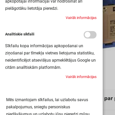
apkopotajai informācijai var nodrošināt arī
pielāgotāku lietotāja pieredzi.
V
a
i
r
ā
k
i
n
f
o
r
m
ā
c
i
j
a
s
Analītiskie sīkfaili
Sīkfailu kopa informācijas apkopošanai un
ziņošanai par tīmekļa vietnes lietojuma statistiku,
neidentificējot atsevišķus apmeklētājus Google un
citām analītiskām platformām.
V
a
i
r
ā
k
i
n
f
o
r
m
ā
c
i
j
a
s
I
n
f
o
r
m
ā
c
i
j
a
p
a
r
Mēs izmantojam sīkfailus, lai uzlabotu savus
pakalpojumus, sniegtu personiskus
piedāvājumus un uzlabotu jūsu pieredzi mūsu