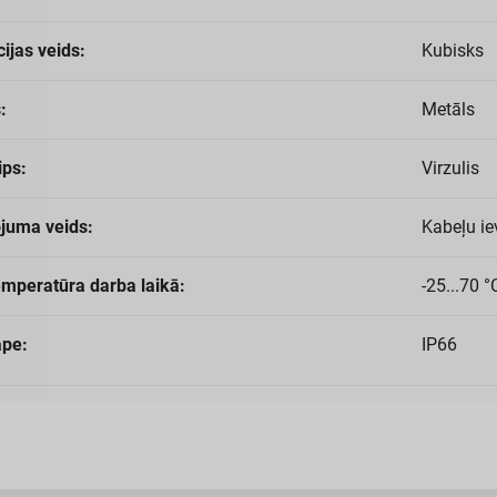
ijas veids:
Kubisks
:
Metāls
ips:
Virzulis
ojuma veids:
Kabeļu ie
emperatūra darba laikā:
-25...70 °
āpe:
IP66