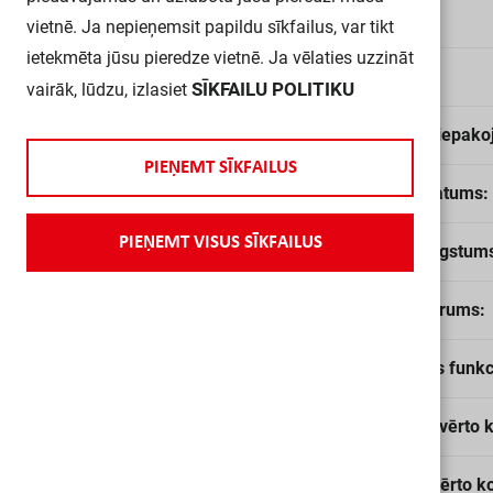
EAN:
vietnē. Ja nepieņemsit papildu sīkfailus, var tikt
ietekmēta jūsu pieredze vietnē. Ja vēlaties uzzināt
Tips:
SĪKFAILU POLITIKU
vairāk, lūdzu, izlasiet
Daudzums iepako
P
I
E
Ņ
E
M
T
S
Ī
K
F
A
I
L
U
S
Sensora platums:
P
I
E
Ņ
E
M
T
V
I
S
U
S
S
Ī
K
F
A
I
L
U
S
Sensora augstum
Sensora garums:
Ieslēgšanas funkc
Normāli aizvērto k
Normāli atvērto ko