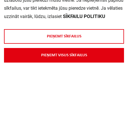
uzlabotu jūsu pieredzi mūsu vietnē. Ja nepieņemsit papildu
Daudzums iepakojumā:
1
sīkfailus, var tikt ietekmēta jūsu pieredze vietnē. Ja vēlaties
SĪKFAILU POLITIKU
uzzināt vairāk, lūdzu, izlasiet
P
I
E
Ņ
E
M
T
S
Ī
K
F
A
I
L
U
S
P
I
E
Ņ
E
M
T
V
I
S
U
S
S
Ī
K
F
A
I
L
U
S
Par Mums
Piegāde
Kontakti
Preču reklamācijas un atsauksmes
PP