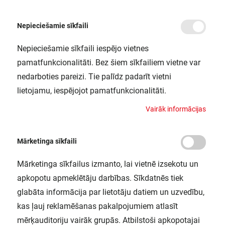
Nepieciešamie sīkfaili
Nepieciešamie sīkfaili iespējo vietnes
/
Sākums
HB BRACKET 87 147 190 210W LEDV
pamatfunkcionalitāti. Bez šiem sīkfailiem vietne var
HB BRACKET 87 147 190 210W LEDV
nedarboties pareizi. Tie palīdz padarīt vietni
LEDVANCE / 4058075695191
lietojamu, iespējojot pamatfunkcionalitāti.
V
a
i
r
ā
k
i
n
f
o
r
m
ā
c
i
j
a
s
Mārketinga sīkfaili
Mārketinga sīkfailus izmanto, lai vietnē izsekotu un
apkopotu apmeklētāju darbības. Sīkdatnēs tiek
glabāta informācija par lietotāju datiem un uzvedību,
kas ļauj reklamēšanas pakalpojumiem atlasīt
mērķauditoriju vairāk grupās. Atbilstoši apkopotajai