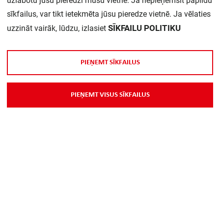
uzlabotu jūsu pieredzi mūsu vietnē. Ja nepieņemsit papildu
sīkfailus, var tikt ietekmēta jūsu pieredze vietnē. Ja vēlaties
Tips:
XB4BVM3
SĪKFAILU POLITIKU
uzzināt vairāk, lūdzu, izlasiet
Daudzums iepakojumā:
1
P
I
E
Ņ
E
M
T
S
Ī
K
F
A
I
L
U
S
Rād'tāja gaismu skaits:
1
P
I
E
Ņ
E
M
T
V
I
S
U
S
S
Ī
K
F
A
I
L
U
S
Krāsaina lēca:
Zaļš
Spuldzes ligzdas veids:
LED
Ar spuldzi:
jā
Darba nomin. spriegums
230...240 V
Ue: