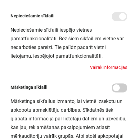
Nepieciešamie sīkfaili
Nepieciešamie sīkfaili iespējo vietnes
/
/
/
Sākums
Motoru vadības un aizsardzības ierīces
Indikatorlampiņas
Indikator
pamatfunkcionalitāti. Bez šiem sīkfailiem vietne var
Indikatorlampiņa zaļa LED 230V AC
nedarboties pareizi. Tie palīdz padarīt vietni
Harmony XB4
lietojamu, iespējojot pamatfunkcionalitāti.
SCHNEIDER ELECTRIC / XB4BVM3
V
a
i
r
ā
k
i
n
f
o
r
m
ā
c
i
j
a
s
Mārketinga sīkfaili
Mārketinga sīkfailus izmanto, lai vietnē izsekotu un
apkopotu apmeklētāju darbības. Sīkdatnēs tiek
glabāta informācija par lietotāju datiem un uzvedību,
kas ļauj reklamēšanas pakalpojumiem atlasīt
mērķauditoriju vairāk grupās. Atbilstoši apkopotajai