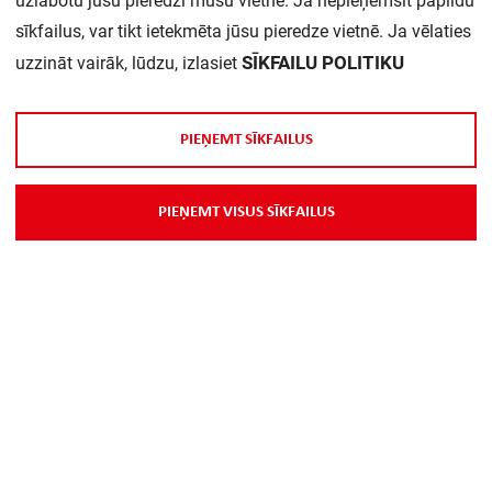
uzlabotu jūsu pieredzi mūsu vietnē. Ja nepieņemsit papildu
Daudzums iepakojumā:
1
sīkfailus, var tikt ietekmēta jūsu pieredze vietnē. Ja vēlaties
SĪKFAILU POLITIKU
uzzināt vairāk, lūdzu, izlasiet
Rādītājs:
Digitāls
Limita rādītājs:
jā
P
I
E
Ņ
E
M
T
S
Ī
K
F
A
I
L
U
S
Izolācijas pretestības
nē
P
I
E
Ņ
E
M
T
V
I
S
U
S
S
Ī
K
F
A
I
L
U
S
mērīšana:
Izolējošo grīdu un sienu
nē
pretestības:
Zemas pretestības
jā
mērīšana:
Zemējuma mērīšana:
nē