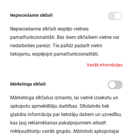
Nepieciešamie sīkfaili
Nepieciešamie sīkfaili iespējo vietnes
/
/
/
Sākums
Mērierīces un testēšanas ierīces
Multifunkcionāls instalācijas testeri
I
pamatfunkcionalitāti. Bez šiem sīkfailiem vietne var
Instalācijas testeris Sonel MPI-502
nedarboties pareizi. Tie palīdz padarīt vietni
SONEL / WMGBMPI502
lietojamu, iespējojot pamatfunkcionalitāti.
V
a
i
r
ā
k
i
n
f
o
r
m
ā
c
i
j
a
s
Mārketinga sīkfaili
Mārketinga sīkfailus izmanto, lai vietnē izsekotu un
apkopotu apmeklētāju darbības. Sīkdatnēs tiek
glabāta informācija par lietotāju datiem un uzvedību,
kas ļauj reklamēšanas pakalpojumiem atlasīt
mērķauditoriju vairāk grupās. Atbilstoši apkopotajai