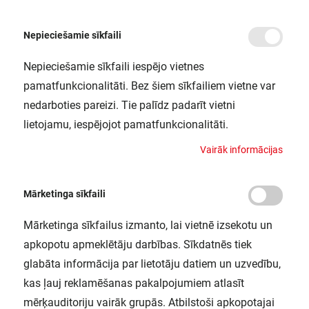
Nepieciešamie sīkfaili
Nepieciešamie sīkfaili iespējo vietnes
/
/
/
Sākums
Slēdži un kontaktligzdas
Centrālplates un citi piederumi
Kabeļa izvad
pamatfunkcionalitāti. Bez šiem sīkfailiem vietne var
Kabeļa izvads moka A
nedarboties pareizi. Tie palīdz padarīt vietni
JUNG / A590AMO
lietojamu, iespējojot pamatfunkcionalitāti.
V
a
i
r
ā
k
i
n
f
o
r
m
ā
c
i
j
a
s
Mārketinga sīkfaili
Mārketinga sīkfailus izmanto, lai vietnē izsekotu un
apkopotu apmeklētāju darbības. Sīkdatnēs tiek
glabāta informācija par lietotāju datiem un uzvedību,
kas ļauj reklamēšanas pakalpojumiem atlasīt
mērķauditoriju vairāk grupās. Atbilstoši apkopotajai