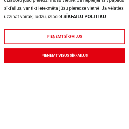
uzlabotu jūsu pieredzi mūsu vietnē. Ja nepieņemsit papildu
sīkfailus, var tikt ietekmēta jūsu pieredze vietnē. Ja vēlaties
SĪKFAILU POLITIKU
uzzināt vairāk, lūdzu, izlasiet
P
I
E
Ņ
E
M
T
S
Ī
K
F
A
I
L
U
S
P
I
E
Ņ
E
M
T
V
I
S
U
S
S
Ī
K
F
A
I
L
U
S
Rāmis 1-v Stikls moka A CREATION
JUNG
AC581GLMO
U
z
p
a
s
ū
t
ī
j
u
m
u
V
a
i
r
ā
k
i
n
f
o
r
m
ā
c
i
j
a
s