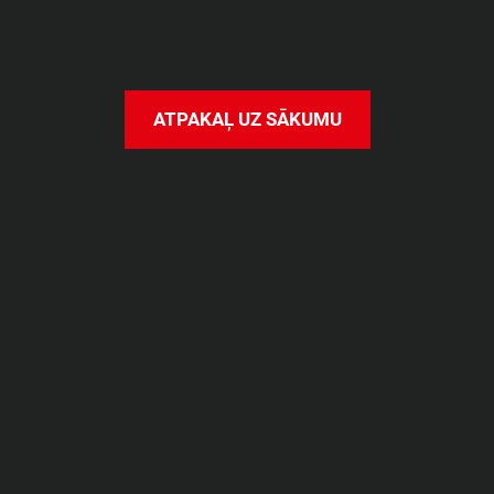
O
o
o
p
s
!
K
a
u
t
k
a
s
n
o
g
ā
j
i
s
g
r
e
i
z
i
!
A
T
P
A
K
A
Ļ
U
Z
S
Ā
K
U
M
U