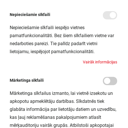
Nepieciešamie sīkfaili
Nepieciešamie sīkfaili iespējo vietnes
/
/
Sākums
Spēka/industriālās kontaktligzdas (CEE)
Spēka kombinētās kontaktli
pamatfunkcionalitāti. Bez šiem sīkfailiem vietne var
Kombinētā kontaktligzda v/a 3P+N+E
nedarboties pareizi. Tie palīdz padarīt vietni
16A 400V; Schucko 230V EX1611
lietojamu, iespējojot pamatfunkcionalitāti.
CITS / EX1611
V
a
i
r
ā
k
i
n
f
o
r
m
ā
c
i
j
a
s
Mārketinga sīkfaili
Mārketinga sīkfailus izmanto, lai vietnē izsekotu un
apkopotu apmeklētāju darbības. Sīkdatnēs tiek
glabāta informācija par lietotāju datiem un uzvedību,
kas ļauj reklamēšanas pakalpojumiem atlasīt
mērķauditoriju vairāk grupās. Atbilstoši apkopotajai