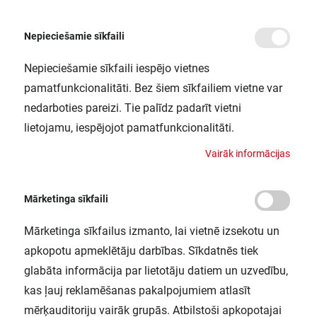
Nepieciešamie sīkfaili
Nepieciešamie sīkfaili iespējo vietnes
/
/
/
Sākums
Slēdži un kontaktligzdas
Kontaktligzdas (rozetes)
Kontaktligzda z/a 
pamatfunkcionalitāti. Bez šiem sīkfailiem vietne var
Kontaktligzda z/a +2xUSB A+C 3A
nedarboties pareizi. Tie palīdz padarīt vietni
misiņš LS
lietojamu, iespējojot pamatfunkcionalitāti.
JUNG / ME1520-15CAC
V
a
i
r
ā
k
i
n
f
o
r
m
ā
c
i
j
a
s
Mārketinga sīkfaili
Mārketinga sīkfailus izmanto, lai vietnē izsekotu un
apkopotu apmeklētāju darbības. Sīkdatnēs tiek
glabāta informācija par lietotāju datiem un uzvedību,
kas ļauj reklamēšanas pakalpojumiem atlasīt
mērķauditoriju vairāk grupās. Atbilstoši apkopotajai