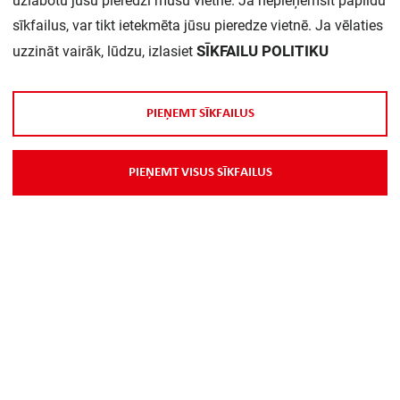
uzlabotu jūsu pieredzi mūsu vietnē. Ja nepieņemsit papildu
sīkfailus, var tikt ietekmēta jūsu pieredze vietnē. Ja vēlaties
SĪKFAILU POLITIKU
uzzināt vairāk, lūdzu, izlasiet
P
I
E
Ņ
E
M
T
S
Ī
K
F
A
I
L
U
S
P
I
E
Ņ
E
M
T
V
I
S
U
S
S
Ī
K
F
A
I
L
U
S
Rāmis 1-v misiņš LS990
JUNG
ME2981C
U
z
p
a
s
ū
t
ī
j
u
m
u
V
a
i
r
ā
k
i
n
f
o
r
m
ā
c
i
j
a
s