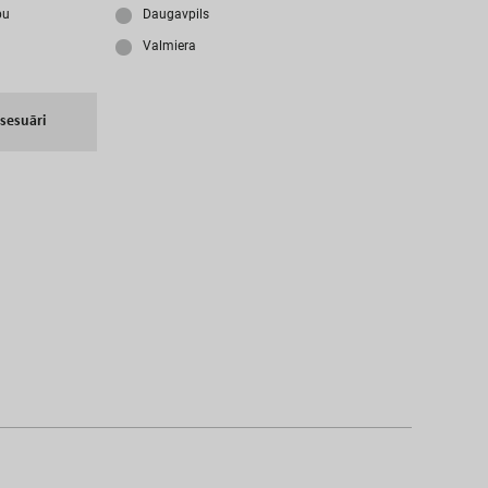
i
z
m
i
r
s
i
p
a
r
o
l
i
?
bu
Daugavpils
Valmiera
N
a
v
i
z
v
e
i
d
o
t
s
l
i
e
t
o
t
ā
j
a
k
o
n
t
s
?
k
s
e
s
u
ā
r
i
I
Z
V
E
I
D
O
T
P
R
O
F
I
L
U