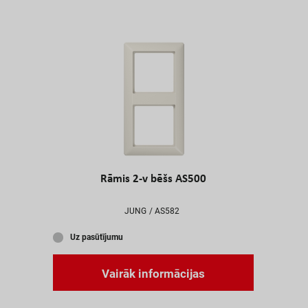
Rāmis 2-v bēšs AS500
JUNG
AS582
U
z
p
a
s
ū
t
ī
j
u
m
u
V
a
i
r
ā
k
i
n
f
o
r
m
ā
c
i
j
a
s