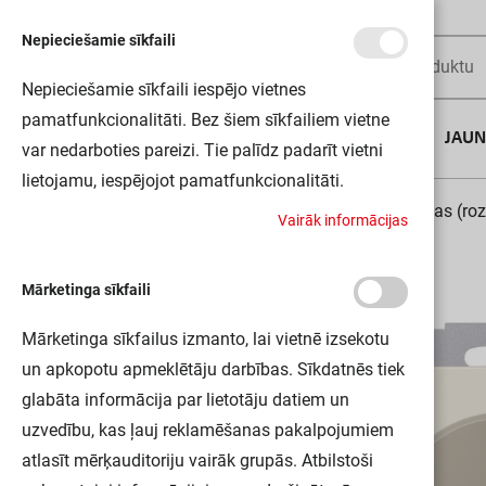
Nepieciešamie sīkfaili
Nepieciešamie sīkfaili iespējo vietnes
pamatfunkcionalitāti. Bez šiem sīkfailiem vietne
AUGUSTA DĪLS
JAU
var nedarboties pareizi. Tie palīdz padarīt vietni
lietojamu, iespējojot pamatfunkcionalitāti.
Sākums
Slēdži un kontaktligzdas
Kontaktligzdas (roz
V
a
i
r
ā
k
i
n
f
o
r
m
ā
c
i
j
a
s
Mārketinga sīkfaili
Mārketinga sīkfailus izmanto, lai vietnē izsekotu
un apkopotu apmeklētāju darbības. Sīkdatnēs tiek
glabāta informācija par lietotāju datiem un
uzvedību, kas ļauj reklamēšanas pakalpojumiem
atlasīt mērķauditoriju vairāk grupās. Atbilstoši