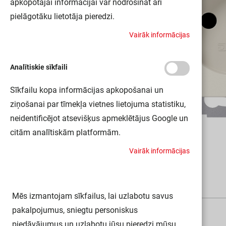
apkopotajai informācijai var nodrošināt arī
pielāgotāku lietotāja pieredzi.
V
a
i
r
ā
k
i
n
f
o
r
m
ā
c
i
j
a
s
Analītiskie sīkfaili
Sīkfailu kopa informācijas apkopošanai un
ziņošanai par tīmekļa vietnes lietojuma statistiku,
neidentificējot atsevišķus apmeklētājus Google un
citām analītiskām platformām.
V
a
i
r
ā
k
i
n
f
o
r
m
ā
c
i
j
a
s
Mēs izmantojam sīkfailus, lai uzlabotu savus
A
k
s
e
s
u
ā
r
i
pakalpojumus, sniegtu personiskus
piedāvājumus un uzlabotu jūsu pieredzi mūsu