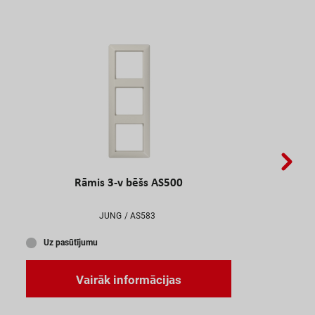
Rāmis 3-v bēšs AS500
JUNG
AS583
U
z
p
a
s
ū
t
ī
j
u
m
u
V
a
i
r
ā
k
i
n
f
o
r
m
ā
c
i
j
a
s