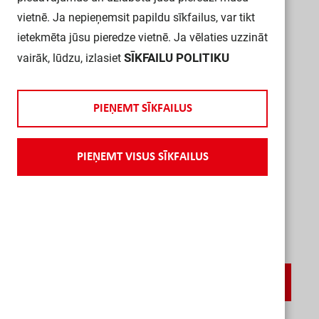
vietnē. Ja nepieņemsit papildu sīkfailus, var tikt
ietekmēta jūsu pieredze vietnē. Ja vēlaties uzzināt
SĪKFAILU POLITIKU
vairāk, lūdzu, izlasiet
P
I
E
Ņ
E
M
T
S
Ī
K
F
A
I
L
U
S
P
I
E
Ņ
E
M
T
V
I
S
U
S
S
Ī
K
F
A
I
L
U
S
Rāmis 1-v bēšs AS500
JUNG
AS581
U
z
p
a
s
ū
t
ī
j
u
m
u
V
a
i
r
ā
k
i
n
f
o
r
m
ā
c
i
j
a
s