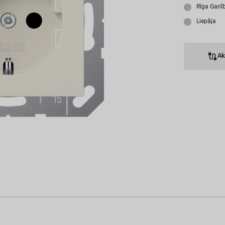
A
Rīga Ganī
Liepāja
A