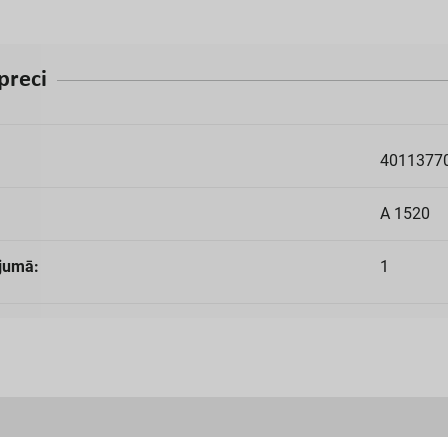
p
r
e
c
i
4011377
A 1520
jumā:
1
un atsauksmes
PP
Vebināri
Pārdošanas līgums
Mūsu 