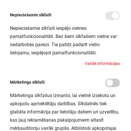
Nepieciešamie sīkfaili
Nepieciešamie sīkfaili iespējo vietnes
/
Sākums
LC RF REMOTE RGBW FS1 LEDV
pamatfunkcionalitāti. Bez šiem sīkfailiem vietne var
LC RF REMOTE RGBW FS1 LEDV
nedarboties pareizi. Tie palīdz padarīt vietni
LEDVANCE / 4058075435858
lietojamu, iespējojot pamatfunkcionalitāti.
V
a
i
r
ā
k
i
n
f
o
r
m
ā
c
i
j
a
s
Mārketinga sīkfaili
Mārketinga sīkfailus izmanto, lai vietnē izsekotu un
apkopotu apmeklētāju darbības. Sīkdatnēs tiek
glabāta informācija par lietotāju datiem un uzvedību,
kas ļauj reklamēšanas pakalpojumiem atlasīt
mērķauditoriju vairāk grupās. Atbilstoši apkopotajai