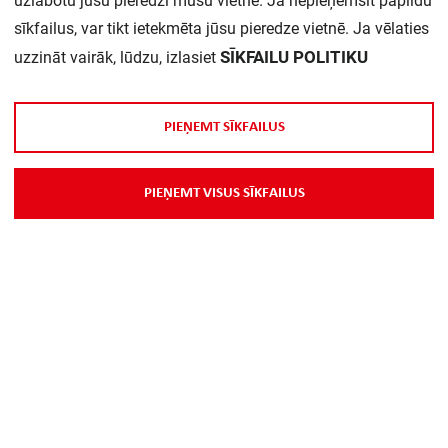
uzlabotu jūsu pieredzi mūsu vietnē. Ja nepieņemsit papildu
Daudzums iepakojumā:
1
sīkfailus, var tikt ietekmēta jūsu pieredze vietnē. Ja vēlaties
SĪKFAILU POLITIKU
uzzināt vairāk, lūdzu, izlasiet
P
I
E
Ņ
E
M
T
S
Ī
K
F
A
I
L
U
S
P
I
E
Ņ
E
M
T
V
I
S
U
S
S
Ī
K
F
A
I
L
U
S
Par Mums
Piegāde
Kontakti
Preču reklamācijas un atsauksmes
PP