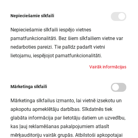
Nepieciešamie sīkfaili
Nepieciešamie sīkfaili iespējo vietnes
/
Sākums
LED CIRCOLUX 14,5W/827 230VFRE274X1OSRAM
pamatfunkcionalitāti. Bez šiem sīkfailiem vietne var
LED CIRCOLUX 14,5W/827
nedarboties pareizi. Tie palīdz padarīt vietni
230VFRE274X1OSRAM
lietojamu, iespējojot pamatfunkcionalitāti.
LEDVANCE / 4058075606999
V
a
i
r
ā
k
i
n
f
o
r
m
ā
c
i
j
a
s
Mārketinga sīkfaili
Mārketinga sīkfailus izmanto, lai vietnē izsekotu un
apkopotu apmeklētāju darbības. Sīkdatnēs tiek
glabāta informācija par lietotāju datiem un uzvedību,
kas ļauj reklamēšanas pakalpojumiem atlasīt
mērķauditoriju vairāk grupās. Atbilstoši apkopotajai