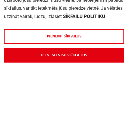
uzlabotu jūsu pieredzi mūsu vietnē. Ja nepieņemsit papildu
sīkfailus, var tikt ietekmēta jūsu pieredze vietnē. Ja vēlaties
SĪKFAILU POLITIKU
uzzināt vairāk, lūdzu, izlasiet
P
I
E
Ņ
E
M
T
S
Ī
K
F
A
I
L
U
S
P
I
E
Ņ
E
M
T
V
I
S
U
S
S
Ī
K
F
A
I
L
U
S
Par Mums
Piegāde
Kontakti
Preču reklamācijas un atsauksmes
PP