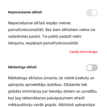
Nepieciešamie sīkfaili
Nepieciešamie sīkfaili iespējo vietnes
/
Sākums
LED CLA150 DIM 20W 827 FR E27 P LEDV
pamatfunkcionalitāti. Bez šiem sīkfailiem vietne var
LED CLA150 DIM 20W 827 FR E27 P
nedarboties pareizi. Tie palīdz padarīt vietni
LEDV
lietojamu, iespējojot pamatfunkcionalitāti.
LEDVANCE / 4099854044038
V
a
i
r
ā
k
i
n
f
o
r
m
ā
c
i
j
a
s
Mārketinga sīkfaili
Mārketinga sīkfailus izmanto, lai vietnē izsekotu un
apkopotu apmeklētāju darbības. Sīkdatnēs tiek
glabāta informācija par lietotāju datiem un uzvedību,
kas ļauj reklamēšanas pakalpojumiem atlasīt
mērķauditoriju vairāk grupās. Atbilstoši apkopotajai