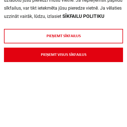
uzlabotu jūsu pieredzi mūsu vietnē. Ja nepieņemsit papildu
sīkfailus, var tikt ietekmēta jūsu pieredze vietnē. Ja vēlaties
SĪKFAILU POLITIKU
uzzināt vairāk, lūdzu, izlasiet
P
I
E
Ņ
E
M
T
S
Ī
K
F
A
I
L
U
S
P
I
E
Ņ
E
M
T
V
I
S
U
S
S
Ī
K
F
A
I
L
U
S
Par Mums
Piegāde
Kontakti
Preču reklamācijas un atsauksmes
PP