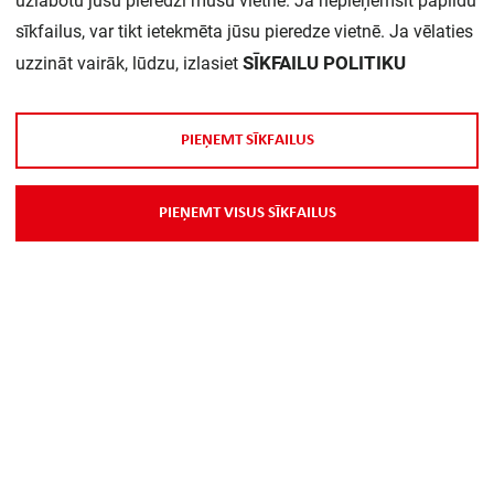
uzlabotu jūsu pieredzi mūsu vietnē. Ja nepieņemsit papildu
sīkfailus, var tikt ietekmēta jūsu pieredze vietnē. Ja vēlaties
SĪKFAILU POLITIKU
uzzināt vairāk, lūdzu, izlasiet
P
I
E
Ņ
E
M
T
S
Ī
K
F
A
I
L
U
S
P
I
E
Ņ
E
M
T
V
I
S
U
S
S
Ī
K
F
A
I
L
U
S
Par Mums
Piegāde
Kontakti
Preču reklamācijas un atsauksmes
PP