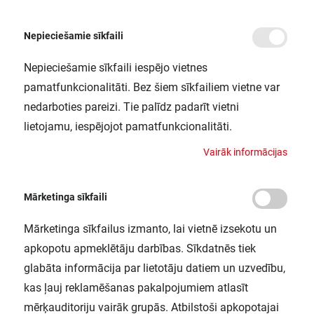
Nepieciešamie sīkfaili
Nepieciešamie sīkfaili iespējo vietnes
/
Sākums
LED COLOR WHITE RD 200MM 19W LEDV
pamatfunkcionalitāti. Bez šiem sīkfailiem vietne var
LED COLOR WHITE RD 200MM 19W
nedarboties pareizi. Tie palīdz padarīt vietni
LEDV
lietojamu, iespējojot pamatfunkcionalitāti.
LEDVANCE / 4058075227590
V
a
i
r
ā
k
i
n
f
o
r
m
ā
c
i
j
a
s
Mārketinga sīkfaili
Mārketinga sīkfailus izmanto, lai vietnē izsekotu un
apkopotu apmeklētāju darbības. Sīkdatnēs tiek
glabāta informācija par lietotāju datiem un uzvedību,
kas ļauj reklamēšanas pakalpojumiem atlasīt
mērķauditoriju vairāk grupās. Atbilstoši apkopotajai