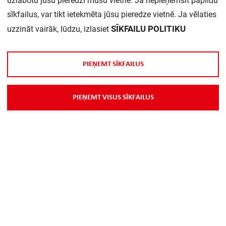
uzlabotu jūsu pieredzi mūsu vietnē. Ja nepieņemsit papildu
sīkfailus, var tikt ietekmēta jūsu pieredze vietnē. Ja vēlaties
Ar spuldzi:
jā
SĪKFAILU POLITIKU
uzzināt vairāk, lūdzu, izlasiet
Nominālais spriegums:
220...240 V
P
I
E
Ņ
E
M
T
S
Ī
K
F
A
I
L
U
S
Gaismas kūlis:
Asimetrisks
P
I
E
Ņ
E
M
T
V
I
S
U
S
S
Ī
K
F
A
I
L
U
S
Nominālais kalpošanas
100000 h
ilgums L80/B10 at 25 °C:
Aizsardzības pakāpe:
IP40
Aizsardzības klase:
I
Sistēmas jauda:
19,2 W