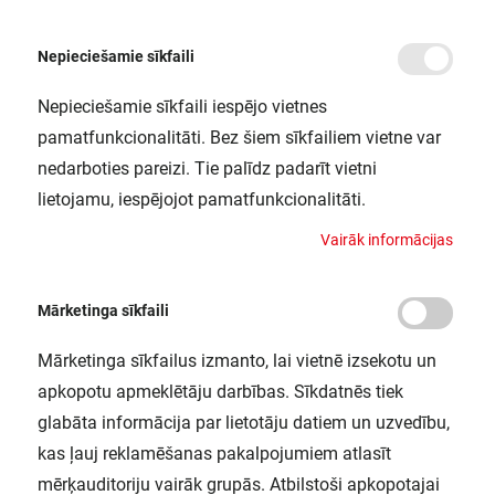
Nepieciešamie sīkfaili
Nepieciešamie sīkfaili iespējo vietnes
/
/
/
Sākums
Gaismekļi
Griestu un iekarināmie gaismekļi
LED gaismeklis tāfelei A
pamatfunkcionalitāti. Bez šiem sīkfailiem vietne var
LED gaismeklis tāfelei ATRIA 1x3450
nedarboties pareizi. Tie palīdz padarīt vietni
G677 T840 L1A18
lietojamu, iespējojot pamatfunkcionalitāti.
NORTHCLIFFE / 1108862
V
a
i
r
ā
k
i
n
f
o
r
m
ā
c
i
j
a
s
Mārketinga sīkfaili
Mārketinga sīkfailus izmanto, lai vietnē izsekotu un
apkopotu apmeklētāju darbības. Sīkdatnēs tiek
glabāta informācija par lietotāju datiem un uzvedību,
kas ļauj reklamēšanas pakalpojumiem atlasīt
mērķauditoriju vairāk grupās. Atbilstoši apkopotajai