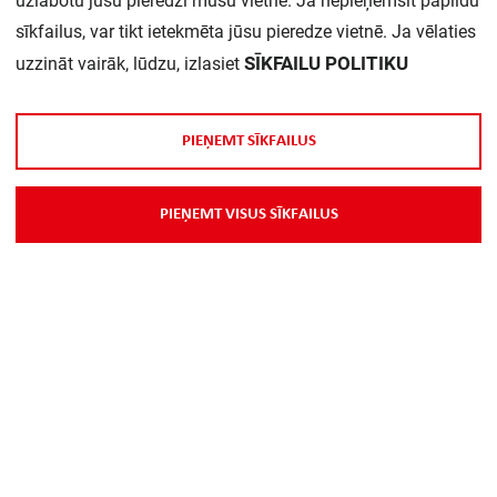
uzlabotu jūsu pieredzi mūsu vietnē. Ja nepieņemsit papildu
sīkfailus, var tikt ietekmēta jūsu pieredze vietnē. Ja vēlaties
Ar spuldzi:
jā
SĪKFAILU POLITIKU
uzzināt vairāk, lūdzu, izlasiet
Nominālais spriegums:
220...240 V
P
I
E
Ņ
E
M
T
S
Ī
K
F
A
I
L
U
S
Gaismas kūlis:
Asimetrisks
P
I
E
Ņ
E
M
T
V
I
S
U
S
S
Ī
K
F
A
I
L
U
S
Nominālais kalpošanas
100000 h
ilgums L80/B10 at 25 °C:
Aizsardzības pakāpe:
IP40
Aizsardzības klase:
I
Sistēmas jauda:
21,8 W