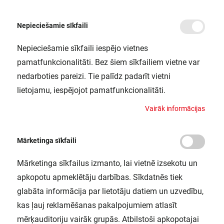
Nepieciešamie sīkfaili
Nepieciešamie sīkfaili iespējo vietnes
/
/
/
Sākums
Gaismekļi
Griestu un iekarināmie gaismekļi
LED gaismeklis tāfelei A
pamatfunkcionalitāti. Bez šiem sīkfailiem vietne var
LED gaismeklis tāfelei ATRIA 1x3800
nedarboties pareizi. Tie palīdz padarīt vietni
G676 T830 L1A18
lietojamu, iespējojot pamatfunkcionalitāti.
NORTHCLIFFE / 1109037
V
a
i
r
ā
k
i
n
f
o
r
m
ā
c
i
j
a
s
Mārketinga sīkfaili
Mārketinga sīkfailus izmanto, lai vietnē izsekotu un
apkopotu apmeklētāju darbības. Sīkdatnēs tiek
glabāta informācija par lietotāju datiem un uzvedību,
kas ļauj reklamēšanas pakalpojumiem atlasīt
mērķauditoriju vairāk grupās. Atbilstoši apkopotajai