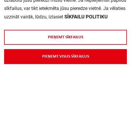
uzlabotu jūsu pieredzi mūsu vietnē. Ja nepieņemsit papildu
sīkfailus, var tikt ietekmēta jūsu pieredze vietnē. Ja vēlaties
SĪKFAILU POLITIKU
uzzināt vairāk, lūdzu, izlasiet
P
I
E
Ņ
E
M
T
S
Ī
K
F
A
I
L
U
S
P
I
E
Ņ
E
M
T
V
I
S
U
S
S
Ī
K
F
A
I
L
U
S
Sienas momtāžas komplekts Atria
LED G range RAL9003 S (P)
NORTHCLIFFE
9026857
U
z
p
a
s
ū
t
ī
j
u
m
u
V
a
i
r
ā
k
i
n
f
o
r
m
ā
c
i
j
a
s