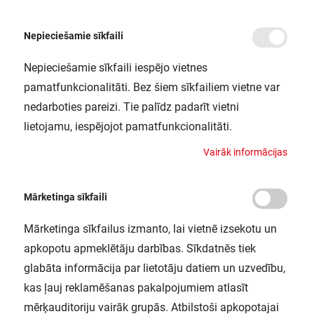
Nepieciešamie sīkfaili
Nepieciešamie sīkfaili iespējo vietnes
/
/
/
Sākums
Gaismekļi
Griestu un iekarināmie gaismekļi
LED gaismeklis tāfelei A
pamatfunkcionalitāti. Bez šiem sīkfailiem vietne var
LED gaismeklis tāfelei ATRIA 1x3800
nedarboties pareizi. Tie palīdz padarīt vietni
G676 T840 L1A18
lietojamu, iespējojot pamatfunkcionalitāti.
NORTHCLIFFE / 1108861
V
a
i
r
ā
k
i
n
f
o
r
m
ā
c
i
j
a
s
Mārketinga sīkfaili
Mārketinga sīkfailus izmanto, lai vietnē izsekotu un
apkopotu apmeklētāju darbības. Sīkdatnēs tiek
glabāta informācija par lietotāju datiem un uzvedību,
kas ļauj reklamēšanas pakalpojumiem atlasīt
mērķauditoriju vairāk grupās. Atbilstoši apkopotajai