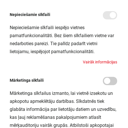
Nepieciešamie sīkfaili
Nepieciešamie sīkfaili iespējo vietnes
/
Sākums
LED Lente LS P -2000/927/5/IP67
pamatfunkcionalitāti. Bez šiem sīkfailiem vietne var
LED Lente LS P -2000/927/5/IP67
nedarboties pareizi. Tie palīdz padarīt vietni
LEDVANCE / 4058075706071
lietojamu, iespējojot pamatfunkcionalitāti.
V
a
i
r
ā
k
i
n
f
o
r
m
ā
c
i
j
a
s
Mārketinga sīkfaili
Mārketinga sīkfailus izmanto, lai vietnē izsekotu un
apkopotu apmeklētāju darbības. Sīkdatnēs tiek
glabāta informācija par lietotāju datiem un uzvedību,
kas ļauj reklamēšanas pakalpojumiem atlasīt
mērķauditoriju vairāk grupās. Atbilstoši apkopotajai