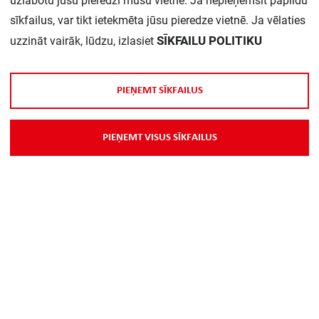
uzlabotu jūsu pieredzi mūsu vietnē. Ja nepieņemsit papildu
Daudzums iepakojumā:
1
sīkfailus, var tikt ietekmēta jūsu pieredze vietnē. Ja vēlaties
SĪKFAILU POLITIKU
uzzināt vairāk, lūdzu, izlasiet
P
I
E
Ņ
E
M
T
S
Ī
K
F
A
I
L
U
S
P
I
E
Ņ
E
M
T
V
I
S
U
S
S
Ī
K
F
A
I
L
U
S
Par Mums
Piegāde
Kontakti
Preču reklamācijas un atsauksmes
PP