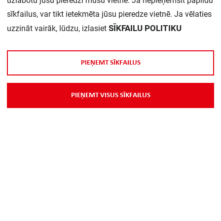
uzlabotu jūsu pieredzi mūsu vietnē. Ja nepieņemsit papildu
Daudzums iepakojumā:
1
sīkfailus, var tikt ietekmēta jūsu pieredze vietnē. Ja vēlaties
SĪKFAILU POLITIKU
uzzināt vairāk, lūdzu, izlasiet
P
I
E
Ņ
E
M
T
S
Ī
K
F
A
I
L
U
S
P
I
E
Ņ
E
M
T
V
I
S
U
S
S
Ī
K
F
A
I
L
U
S
Par Mums
Piegāde
Kontakti
Preču reklamācijas un atsauksmes
PP