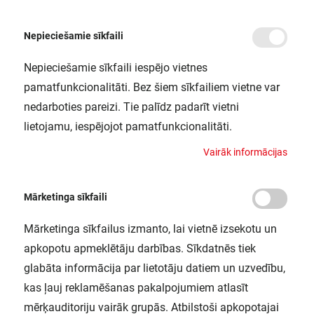
Nepieciešamie sīkfaili
Nepieciešamie sīkfaili iespējo vietnes
/
Sākums
LED Lente LS P -2000/930/5
pamatfunkcionalitāti. Bez šiem sīkfailiem vietne var
LED Lente LS P -2000/930/5
nedarboties pareizi. Tie palīdz padarīt vietni
LEDVANCE / 4058075707733
lietojamu, iespējojot pamatfunkcionalitāti.
V
a
i
r
ā
k
i
n
f
o
r
m
ā
c
i
j
a
s
Mārketinga sīkfaili
Mārketinga sīkfailus izmanto, lai vietnē izsekotu un
apkopotu apmeklētāju darbības. Sīkdatnēs tiek
glabāta informācija par lietotāju datiem un uzvedību,
kas ļauj reklamēšanas pakalpojumiem atlasīt
mērķauditoriju vairāk grupās. Atbilstoši apkopotajai