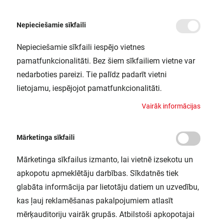
Nepieciešamie sīkfaili
Nepieciešamie sīkfaili iespējo vietnes
/
/
/
Sākums
Gaismekļi
LED paneļi, downlight gaismekļi
LED panelis 46W 5336lm
pamatfunkcionalitāti. Bez šiem sīkfailiem vietne var
LED panelis 46W 5336lm 4000K IP40
nedarboties pareizi. Tie palīdz padarīt vietni
UGR19 600x600mm PL ECO HLO
lietojamu, iespējojot pamatfunkcionalitāti.
LEDVANCE / 4099854187735
V
a
i
r
ā
k
i
n
f
o
r
m
ā
c
i
j
a
s
Mārketinga sīkfaili
Mārketinga sīkfailus izmanto, lai vietnē izsekotu un
apkopotu apmeklētāju darbības. Sīkdatnēs tiek
glabāta informācija par lietotāju datiem un uzvedību,
kas ļauj reklamēšanas pakalpojumiem atlasīt
mērķauditoriju vairāk grupās. Atbilstoši apkopotajai