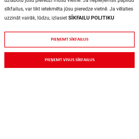
uzlabotu jūsu pieredzi mūsu vietnē. Ja nepieņemsit papildu
sīkfailus, var tikt ietekmēta jūsu pieredze vietnē. Ja vēlaties
Daudzums iepakojumā:
1
SĪKFAILU POLITIKU
uzzināt vairāk, lūdzu, izlasiet
Sistēmas jauda:
46 W
P
I
E
Ņ
E
M
T
S
Ī
K
F
A
I
L
U
S
Krāsas temperatūra:
4000...4000 K
P
I
E
Ņ
E
M
T
V
I
S
U
S
S
Ī
K
F
A
I
L
U
S
Platums:
595 mm
Augstums/dziļums:
32 mm
Garums:
595 mm
Korpusa krāsa:
Balts
Trieciena slodze:
IK02