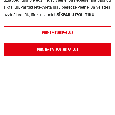
uzlabotu jūsu pieredzi mūsu vietnē. Ja nepieņemsit papildu
sīkfailus, var tikt ietekmēta jūsu pieredze vietnē. Ja vēlaties
SĪKFAILU POLITIKU
uzzināt vairāk, lūdzu, izlasiet
P
I
E
Ņ
E
M
T
S
Ī
K
F
A
I
L
U
S
P
I
E
Ņ
E
M
T
V
I
S
U
S
S
Ī
K
F
A
I
L
U
S
Par Mums
Piegāde
Kontakti
Preču reklamācijas un atsauksmes
PP