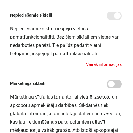
Nepieciešamie sīkfaili
Nepieciešamie sīkfaili iespējo vietnes
/
Sākums
LED PAR163536 2.6W 830 GU10 P LEDV
pamatfunkcionalitāti. Bez šiem sīkfailiem vietne var
LED PAR163536 2.6W 830 GU10 P
nedarboties pareizi. Tie palīdz padarīt vietni
LEDV
lietojamu, iespējojot pamatfunkcionalitāti.
LEDVANCE / 4099854044731
V
a
i
r
ā
k
i
n
f
o
r
m
ā
c
i
j
a
s
Mārketinga sīkfaili
Mārketinga sīkfailus izmanto, lai vietnē izsekotu un
apkopotu apmeklētāju darbības. Sīkdatnēs tiek
glabāta informācija par lietotāju datiem un uzvedību,
kas ļauj reklamēšanas pakalpojumiem atlasīt
mērķauditoriju vairāk grupās. Atbilstoši apkopotajai