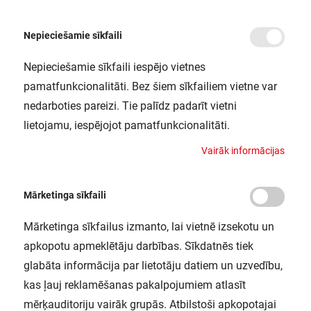
Nepieciešamie sīkfaili
Nepieciešamie sīkfaili iespējo vietnes
/
Sākums
LED PIN20 1.8W 827 CL G4 P LEDV
pamatfunkcionalitāti. Bez šiem sīkfailiem vietne var
LED PIN20 1.8W 827 CL G4 P LEDV
nedarboties pareizi. Tie palīdz padarīt vietni
LEDVANCE / 4099854064753
lietojamu, iespējojot pamatfunkcionalitāti.
V
a
i
r
ā
k
i
n
f
o
r
m
ā
c
i
j
a
s
Mārketinga sīkfaili
Mārketinga sīkfailus izmanto, lai vietnē izsekotu un
apkopotu apmeklētāju darbības. Sīkdatnēs tiek
glabāta informācija par lietotāju datiem un uzvedību,
kas ļauj reklamēšanas pakalpojumiem atlasīt
mērķauditoriju vairāk grupās. Atbilstoši apkopotajai