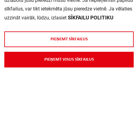
uzlabotu jūsu pieredzi mūsu vietnē. Ja nepieņemsit papildu
sīkfailus, var tikt ietekmēta jūsu pieredze vietnē. Ja vēlaties
SĪKFAILU POLITIKU
uzzināt vairāk, lūdzu, izlasiet
P
I
E
Ņ
E
M
T
S
Ī
K
F
A
I
L
U
S
Par Mums
P
I
E
Ņ
E
M
T
V
I
S
U
S
S
Ī
K
F
A
I
L
U
S
Piegāde
Kontakti
Preču reklamācijas un atsauksmes
PP
Vebināri