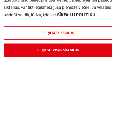
uzlabotu jūsu pieredzi mūsu vietnē. Ja nepieņemsit papildu
sīkfailus, var tikt ietekmēta jūsu pieredze vietnē. Ja vēlaties
SĪKFAILU POLITIKU
uzzināt vairāk, lūdzu, izlasiet
P
I
E
Ņ
E
M
T
S
Ī
K
F
A
I
L
U
S
P
I
E
Ņ
E
M
T
V
I
S
U
S
S
Ī
K
F
A
I
L
U
S
Par Mums
Piegāde
Kontakti
Preču reklamācijas un atsauksmes
PP