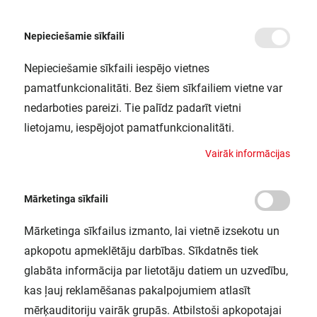
Nepieciešamie sīkfaili
Nepieciešamie sīkfaili iespējo vietnes
/
Sākums
LED spuldze LED CLASSIC A60 8.5W 827 FR B22D
pamatfunkcionalitāti. Bez šiem sīkfailiem vietne var
LED spuldze LED CLASSIC A60 8.5W
nedarboties pareizi. Tie palīdz padarīt vietni
827 FR B22D
lietojamu, iespējojot pamatfunkcionalitāti.
LEDVANCE / 4099854049101
V
a
i
r
ā
k
i
n
f
o
r
m
ā
c
i
j
a
s
Mārketinga sīkfaili
Mārketinga sīkfailus izmanto, lai vietnē izsekotu un
apkopotu apmeklētāju darbības. Sīkdatnēs tiek
glabāta informācija par lietotāju datiem un uzvedību,
kas ļauj reklamēšanas pakalpojumiem atlasīt
mērķauditoriju vairāk grupās. Atbilstoši apkopotajai