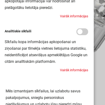
apkopotajai informācijai var nodrošināt arī
pielāgotāku lietotāja pieredzi.
V
a
i
r
ā
k
i
n
f
o
r
m
ā
c
i
j
a
s
Analītiskie sīkfaili
Sīkfailu kopa informācijas apkopošanai un
ziņošanai par tīmekļa vietnes lietojuma statistiku,
neidentificējot atsevišķus apmeklētājus Google un
citām analītiskām platformām.
V
a
i
r
ā
k
i
n
f
o
r
m
ā
c
i
j
a
s
Mēs izmantojam sīkfailus, lai uzlabotu savus
pakalpojumus, sniegtu personiskus
piedāvājumus un uzlabotu jūsu pieredzi mūsu