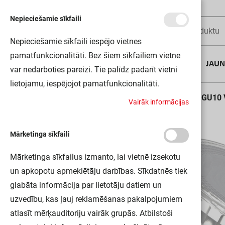
Nepieciešamie sīkfaili
Nepieciešamie sīkfaili iespējo vietnes
pamatfunkcionalitāti. Bez šiem sīkfailiem vietne
AUGUSTA DĪLS
JAU
var nedarboties pareizi. Tie palīdz padarīt vietni
lietojamu, iespējojot pamatfunkcionalitāti.
Sākums
LED spuldze LED PAR1680120 6.9W 830 GU10 
V
a
i
r
ā
k
i
n
f
o
r
m
ā
c
i
j
a
s
Mārketinga sīkfaili
Mārketinga sīkfailus izmanto, lai vietnē izsekotu
un apkopotu apmeklētāju darbības. Sīkdatnēs tiek
glabāta informācija par lietotāju datiem un
uzvedību, kas ļauj reklamēšanas pakalpojumiem
atlasīt mērķauditoriju vairāk grupās. Atbilstoši