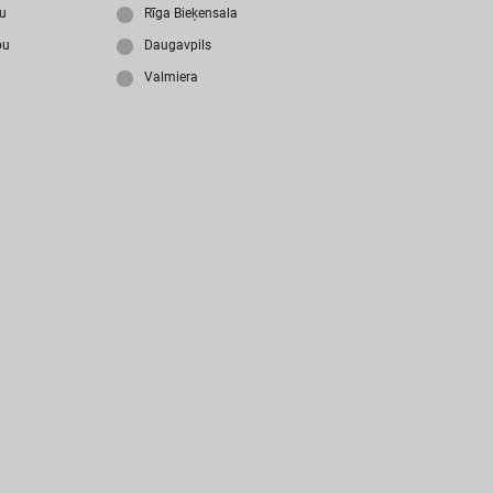
i
z
m
i
r
s
i
p
a
r
o
l
i
?
ju
Rīga Bieķensala
bu
Daugavpils
Valmiera
N
a
v
i
z
v
e
i
d
o
t
s
l
i
e
t
o
t
ā
j
a
k
o
n
t
s
?
I
Z
V
E
I
D
O
T
P
R
O
F
I
L
U