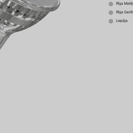
A
Rīga Malē
Rīga Ganī
Liepāja