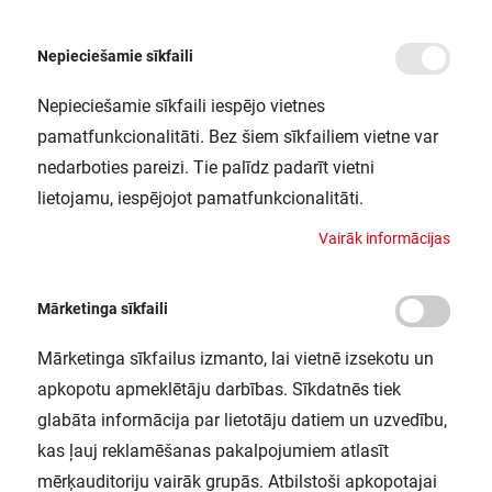
Nepieciešamie sīkfaili
Nepieciešamie sīkfaili iespējo vietnes
/
/
/
Sākums
Gaismekļi
LED lentes
LED STRIP VALUE-600 30 METER REEL
pamatfunkcionalitāti. Bez šiem sīkfailiem vietne var
LED STRIP VALUE-600 30 METER
nedarboties pareizi. Tie palīdz padarīt vietni
REEL
lietojamu, iespējojot pamatfunkcionalitāti.
LEDVANCE / 4058075597464
V
a
i
r
ā
k
i
n
f
o
r
m
ā
c
i
j
a
s
Mārketinga sīkfaili
Mārketinga sīkfailus izmanto, lai vietnē izsekotu un
apkopotu apmeklētāju darbības. Sīkdatnēs tiek
glabāta informācija par lietotāju datiem un uzvedību,
kas ļauj reklamēšanas pakalpojumiem atlasīt
mērķauditoriju vairāk grupās. Atbilstoši apkopotajai