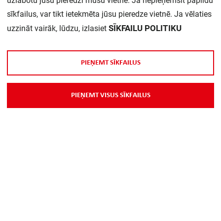
uzlabotu jūsu pieredzi mūsu vietnē. Ja nepieņemsit papildu
sīkfailus, var tikt ietekmēta jūsu pieredze vietnē. Ja vēlaties
Daudzums iepakojumā:
1
SĪKFAILU POLITIKU
uzzināt vairāk, lūdzu, izlasiet
P
I
E
Ņ
E
M
T
S
Ī
K
F
A
I
L
U
S
P
I
E
Ņ
E
M
T
V
I
S
U
S
S
Ī
K
F
A
I
L
U
S
Par Mums
Piegāde
Kontakti
Preču reklamācijas un atsauksmes