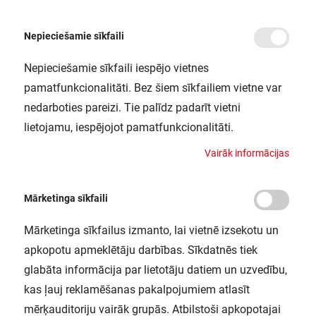
Nepieciešamie sīkfaili
Nepieciešamie sīkfaili iespējo vietnes
/
Sākums
LED SWITCH BATTEN 0.9M 10W/830 LEDV
pamatfunkcionalitāti. Bez šiem sīkfailiem vietne var
LED SWITCH BATTEN 0.9M 10W/830
nedarboties pareizi. Tie palīdz padarīt vietni
LEDV
lietojamu, iespējojot pamatfunkcionalitāti.
LEDVANCE / 4058075266865
V
a
i
r
ā
k
i
n
f
o
r
m
ā
c
i
j
a
s
Mārketinga sīkfaili
Mārketinga sīkfailus izmanto, lai vietnē izsekotu un
apkopotu apmeklētāju darbības. Sīkdatnēs tiek
glabāta informācija par lietotāju datiem un uzvedību,
kas ļauj reklamēšanas pakalpojumiem atlasīt
mērķauditoriju vairāk grupās. Atbilstoši apkopotajai