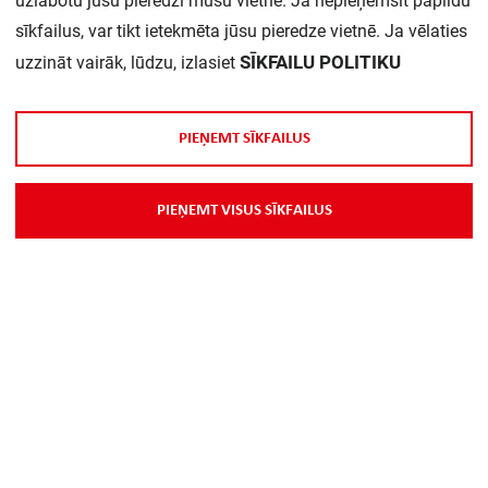
uzlabotu jūsu pieredzi mūsu vietnē. Ja nepieņemsit papildu
sīkfailus, var tikt ietekmēta jūsu pieredze vietnē. Ja vēlaties
SĪKFAILU POLITIKU
uzzināt vairāk, lūdzu, izlasiet
P
I
E
Ņ
E
M
T
S
Ī
K
F
A
I
L
U
S
P
I
E
Ņ
E
M
T
V
I
S
U
S
S
Ī
K
F
A
I
L
U
S
Par Mums
Piegāde
Kontakti
Preču reklamācijas un atsauksmes
PP