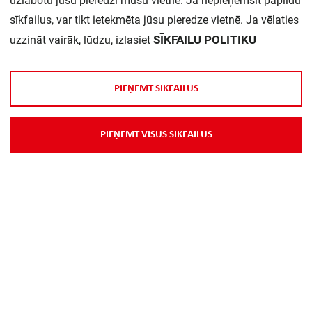
uzlabotu jūsu pieredzi mūsu vietnē. Ja nepieņemsit papildu
sīkfailus, var tikt ietekmēta jūsu pieredze vietnē. Ja vēlaties
SĪKFAILU POLITIKU
uzzināt vairāk, lūdzu, izlasiet
P
I
E
Ņ
E
M
T
S
Ī
K
F
A
I
L
U
S
P
I
E
Ņ
E
M
T
V
I
S
U
S
S
Ī
K
F
A
I
L
U
S
Par Mums
Piegāde
Kontakti
Preču reklamācijas un atsauksmes
PP