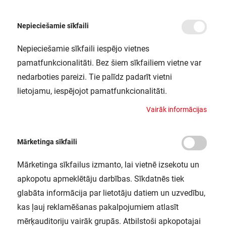
Nepieciešamie sīkfaili
Nepieciešamie sīkfaili iespējo vietnes
/
Sākums
LED SWITCH BATTEN 0.9M 10W/840 LEDV
pamatfunkcionalitāti. Bez šiem sīkfailiem vietne var
LED SWITCH BATTEN 0.9M 10W/840
nedarboties pareizi. Tie palīdz padarīt vietni
LEDV
lietojamu, iespējojot pamatfunkcionalitāti.
LEDVANCE / 4058075266964
V
a
i
r
ā
k
i
n
f
o
r
m
ā
c
i
j
a
s
Mārketinga sīkfaili
Mārketinga sīkfailus izmanto, lai vietnē izsekotu un
apkopotu apmeklētāju darbības. Sīkdatnēs tiek
glabāta informācija par lietotāju datiem un uzvedību,
kas ļauj reklamēšanas pakalpojumiem atlasīt
mērķauditoriju vairāk grupās. Atbilstoši apkopotajai