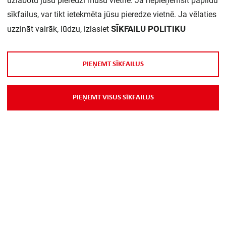
uzlabotu jūsu pieredzi mūsu vietnē. Ja nepieņemsit papildu
sīkfailus, var tikt ietekmēta jūsu pieredze vietnē. Ja vēlaties
Daudzums iepakojumā:
1
SĪKFAILU POLITIKU
uzzināt vairāk, lūdzu, izlasiet
P
I
E
Ņ
E
M
T
S
Ī
K
F
A
I
L
U
S
P
I
E
Ņ
E
M
T
V
I
S
U
S
S
Ī
K
F
A
I
L
U
S
Par Mums
Piegāde
Kontakti
Preču reklamācijas un atsauksmes