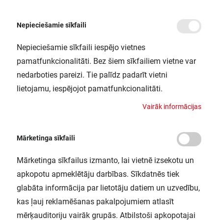
Nepieciešamie sīkfaili
Nepieciešamie sīkfaili iespējo vietnes
/
Sākums
LEDSCLA15 2,5W/190 230VBL E27 10X1 OSRAM
pamatfunkcionalitāti. Bez šiem sīkfailiem vietne var
LEDSCLA15 2,5W/190 230VBL E27
nedarboties pareizi. Tie palīdz padarīt vietni
10X1 OSRAM
lietojamu, iespējojot pamatfunkcionalitāti.
LEDVANCE / 4058075434004
V
a
i
r
ā
k
i
n
f
o
r
m
ā
c
i
j
a
s
Mārketinga sīkfaili
Mārketinga sīkfailus izmanto, lai vietnē izsekotu un
apkopotu apmeklētāju darbības. Sīkdatnēs tiek
glabāta informācija par lietotāju datiem un uzvedību,
kas ļauj reklamēšanas pakalpojumiem atlasīt
mērķauditoriju vairāk grupās. Atbilstoši apkopotajai