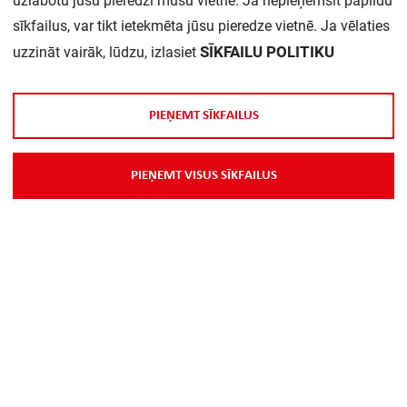
uzlabotu jūsu pieredzi mūsu vietnē. Ja nepieņemsit papildu
sīkfailus, var tikt ietekmēta jūsu pieredze vietnē. Ja vēlaties
SĪKFAILU POLITIKU
uzzināt vairāk, lūdzu, izlasiet
P
I
E
Ņ
E
M
T
S
Ī
K
F
A
I
L
U
S
P
I
E
Ņ
E
M
T
V
I
S
U
S
S
Ī
K
F
A
I
L
U
S
Par Mums
Piegāde
Kontakti
Preču reklamācijas un atsauksmes
PP