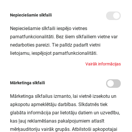
Nepieciešamie sīkfaili
Nepieciešamie sīkfaili iespējo vietnes
/
Sākums
LEDTUBE T5 AC HO80 P 1449 36W 840 LEDV
pamatfunkcionalitāti. Bez šiem sīkfailiem vietne var
LEDTUBE T5 AC HO80 P 1449 36W
nedarboties pareizi. Tie palīdz padarīt vietni
840 LEDV
lietojamu, iespējojot pamatfunkcionalitāti.
LEDVANCE / 4058075824072
V
a
i
r
ā
k
i
n
f
o
r
m
ā
c
i
j
a
s
Mārketinga sīkfaili
Mārketinga sīkfailus izmanto, lai vietnē izsekotu un
apkopotu apmeklētāju darbības. Sīkdatnēs tiek
glabāta informācija par lietotāju datiem un uzvedību,
kas ļauj reklamēšanas pakalpojumiem atlasīt
mērķauditoriju vairāk grupās. Atbilstoši apkopotajai