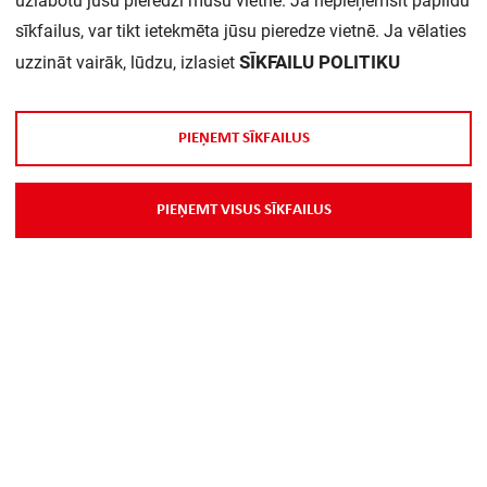
uzlabotu jūsu pieredzi mūsu vietnē. Ja nepieņemsit papildu
sīkfailus, var tikt ietekmēta jūsu pieredze vietnē. Ja vēlaties
SĪKFAILU POLITIKU
uzzināt vairāk, lūdzu, izlasiet
P
I
E
Ņ
E
M
T
S
Ī
K
F
A
I
L
U
S
Par Mums
P
I
E
Ņ
E
M
T
V
I
S
U
S
S
Ī
K
F
A
I
L
U
S
Piegāde
Kontakti
Preču reklamācijas un atsauksmes
PP
Vebināri