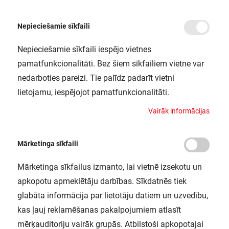
Nepieciešamie sīkfaili
Nepieciešamie sīkfaili iespējo vietnes
/
Sākums
LINEAR LED FLAT ECO 840 LEDV
pamatfunkcionalitāti. Bez šiem sīkfailiem vietne var
LINEAR LED FLAT ECO 840 LEDV
nedarboties pareizi. Tie palīdz padarīt vietni
LEDVANCE / 4058075264328
lietojamu, iespējojot pamatfunkcionalitāti.
V
a
i
r
ā
k
i
n
f
o
r
m
ā
c
i
j
a
s
Mārketinga sīkfaili
Mārketinga sīkfailus izmanto, lai vietnē izsekotu un
apkopotu apmeklētāju darbības. Sīkdatnēs tiek
glabāta informācija par lietotāju datiem un uzvedību,
kas ļauj reklamēšanas pakalpojumiem atlasīt
mērķauditoriju vairāk grupās. Atbilstoši apkopotajai