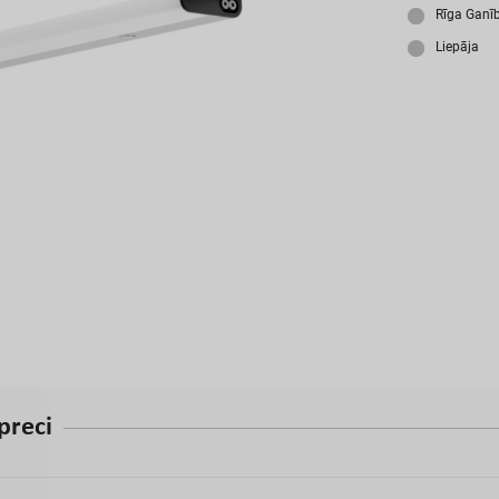
A
Rīga Ganī
Liepāja
p
r
e
c
i