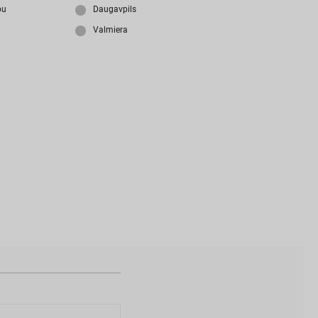
i
z
m
i
r
s
i
p
a
r
o
l
i
?
bu
Daugavpils
Valmiera
N
a
v
i
z
v
e
i
d
o
t
s
l
i
e
t
o
t
ā
j
a
k
o
n
t
s
?
I
Z
V
E
I
D
O
T
P
R
O
F
I
L
U