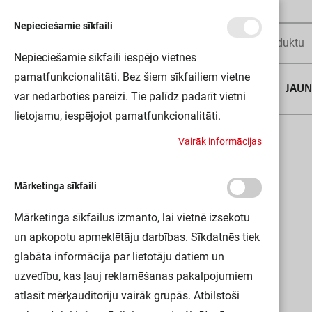
Nepieciešamie sīkfaili
Nepieciešamie sīkfaili iespējo vietnes
pamatfunkcionalitāti. Bez šiem sīkfailiem vietne
AUGUSTA DĪLS
JAU
var nedarboties pareizi. Tie palīdz padarīt vietni
lietojamu, iespējojot pamatfunkcionalitāti.
Sākums
LINEAR LED FLAT SENSOR 830 LEDV
V
a
i
r
ā
k
i
n
f
o
r
m
ā
c
i
j
a
s
Mārketinga sīkfaili
Mārketinga sīkfailus izmanto, lai vietnē izsekotu
un apkopotu apmeklētāju darbības. Sīkdatnēs tiek
glabāta informācija par lietotāju datiem un
uzvedību, kas ļauj reklamēšanas pakalpojumiem
atlasīt mērķauditoriju vairāk grupās. Atbilstoši