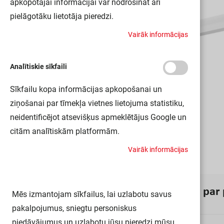
apkopotajai informācijai var nodrošināt arī
pielāgotāku lietotāja pieredzi.
V
a
i
r
ā
k
i
n
f
o
r
m
ā
c
i
j
a
s
Analītiskie sīkfaili
Sīkfailu kopa informācijas apkopošanai un
ziņošanai par tīmekļa vietnes lietojuma statistiku,
neidentificējot atsevišķus apmeklētājus Google un
citām analītiskām platformām.
V
a
i
r
ā
k
i
n
f
o
r
m
ā
c
i
j
a
s
I
n
f
o
r
m
ā
c
i
j
a
p
a
r
Mēs izmantojam sīkfailus, lai uzlabotu savus
pakalpojumus, sniegtu personiskus
piedāvājumus un uzlabotu jūsu pieredzi mūsu