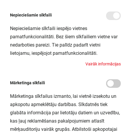
Nepieciešamie sīkfaili
Nepieciešamie sīkfaili iespējo vietnes
/
Sākums
LINEAR LED SLIM 30CM LEDV
pamatfunkcionalitāti. Bez šiem sīkfailiem vietne var
LINEAR LED SLIM 30CM LEDV
nedarboties pareizi. Tie palīdz padarīt vietni
LEDVANCE / 4058075227613
lietojamu, iespējojot pamatfunkcionalitāti.
V
a
i
r
ā
k
i
n
f
o
r
m
ā
c
i
j
a
s
Mārketinga sīkfaili
Mārketinga sīkfailus izmanto, lai vietnē izsekotu un
apkopotu apmeklētāju darbības. Sīkdatnēs tiek
glabāta informācija par lietotāju datiem un uzvedību,
kas ļauj reklamēšanas pakalpojumiem atlasīt
mērķauditoriju vairāk grupās. Atbilstoši apkopotajai