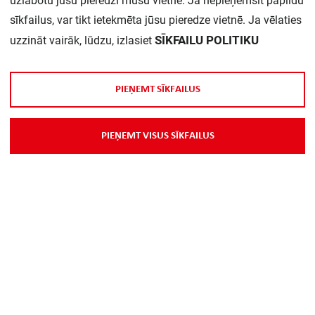
uzlabotu jūsu pieredzi mūsu vietnē. Ja nepieņemsit papildu
sīkfailus, var tikt ietekmēta jūsu pieredze vietnē. Ja vēlaties
SĪKFAILU POLITIKU
uzzināt vairāk, lūdzu, izlasiet
P
I
E
Ņ
E
M
T
S
Ī
K
F
A
I
L
U
S
Par Mums
P
I
E
Ņ
E
M
T
V
I
S
U
S
S
Ī
K
F
A
I
L
U
S
Piegāde
Kontakti
Preču reklamācijas un atsauksmes
PP
Vebināri