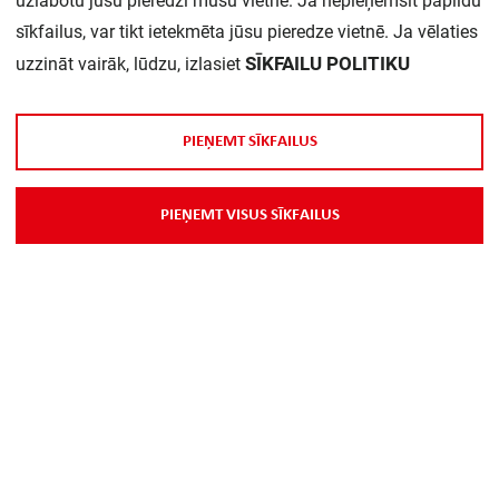
uzlabotu jūsu pieredzi mūsu vietnē. Ja nepieņemsit papildu
sīkfailus, var tikt ietekmēta jūsu pieredze vietnē. Ja vēlaties
SĪKFAILU POLITIKU
uzzināt vairāk, lūdzu, izlasiet
P
I
E
Ņ
E
M
T
S
Ī
K
F
A
I
L
U
S
Par Mums
P
I
E
Ņ
E
M
T
V
I
S
U
S
S
Ī
K
F
A
I
L
U
S
Piegāde
Kontakti
Preču reklamācijas un atsauksmes
PP
Vebināri