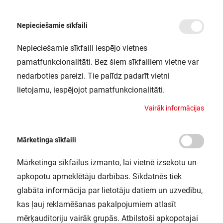
Nepieciešamie sīkfaili
Nepieciešamie sīkfaili iespējo vietnes
/
Sākums
LINEARLED MOBILE 300 WT LEDV
pamatfunkcionalitāti. Bez šiem sīkfailiem vietne var
LINEARLED MOBILE 300 WT LEDV
nedarboties pareizi. Tie palīdz padarīt vietni
LEDVANCE / 4058075226883
lietojamu, iespējojot pamatfunkcionalitāti.
V
a
i
r
ā
k
i
n
f
o
r
m
ā
c
i
j
a
s
Mārketinga sīkfaili
Mārketinga sīkfailus izmanto, lai vietnē izsekotu un
apkopotu apmeklētāju darbības. Sīkdatnēs tiek
glabāta informācija par lietotāju datiem un uzvedību,
kas ļauj reklamēšanas pakalpojumiem atlasīt
mērķauditoriju vairāk grupās. Atbilstoši apkopotajai