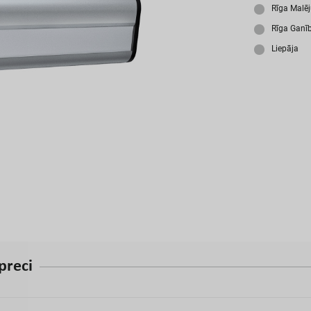
A
Rīga Malē
Rīga Ganī
Liepāja
p
r
e
c
i