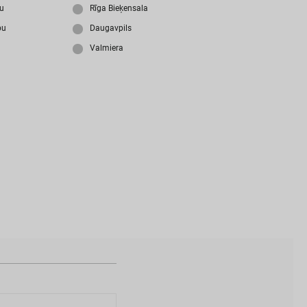
i
z
m
i
r
s
i
p
a
r
o
l
i
?
ju
Rīga Bieķensala
bu
Daugavpils
Valmiera
N
a
v
i
z
v
e
i
d
o
t
s
l
i
e
t
o
t
ā
j
a
k
o
n
t
s
?
I
Z
V
E
I
D
O
T
P
R
O
F
I
L
U