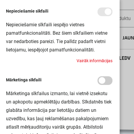
Nepieciešamie sīkfaili
Nepieciešamie sīkfaili iespējo vietnes
pamatfunkcionalitāti. Bez šiem sīkfailiem vietne
AUGUSTA DĪLS
JAU
var nedarboties pareizi. Tie palīdz padarīt vietni
lietojamu, iespējojot pamatfunkcionalitāti.
Sākums
LINEARLED MOBILE USB 200 SI 6XBLI1 LEDV
V
a
i
r
ā
k
i
n
f
o
r
m
ā
c
i
j
a
s
Mārketinga sīkfaili
Mārketinga sīkfailus izmanto, lai vietnē izsekotu
un apkopotu apmeklētāju darbības. Sīkdatnēs tiek
glabāta informācija par lietotāju datiem un
uzvedību, kas ļauj reklamēšanas pakalpojumiem
atlasīt mērķauditoriju vairāk grupās. Atbilstoši