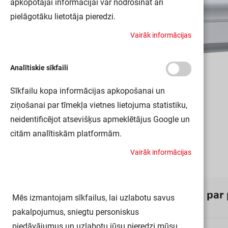
apkopotajai informācijai var nodrošināt arī
pielāgotāku lietotāja pieredzi.
V
a
i
r
ā
k
i
n
f
o
r
m
ā
c
i
j
a
s
Analītiskie sīkfaili
Sīkfailu kopa informācijas apkopošanai un
ziņošanai par tīmekļa vietnes lietojuma statistiku,
neidentificējot atsevišķus apmeklētājus Google un
citām analītiskām platformām.
V
a
i
r
ā
k
i
n
f
o
r
m
ā
c
i
j
a
s
I
n
f
o
r
m
ā
c
i
j
a
p
a
r
Mēs izmantojam sīkfailus, lai uzlabotu savus
pakalpojumus, sniegtu personiskus
piedāvājumus un uzlabotu jūsu pieredzi mūsu