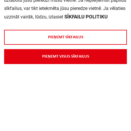
uzlabotu jūsu pieredzi mūsu vietnē. Ja nepieņemsit papildu
sīkfailus, var tikt ietekmēta jūsu pieredze vietnē. Ja vēlaties
Daudzums iepakojumā:
1
SĪKFAILU POLITIKU
uzzināt vairāk, lūdzu, izlasiet
P
I
E
Ņ
E
M
T
S
Ī
K
F
A
I
L
U
S
P
I
E
Ņ
E
M
T
V
I
S
U
S
S
Ī
K
F
A
I
L
U
S
Par Mums
Piegāde
Kontakti
Preču reklamācijas un atsauksmes