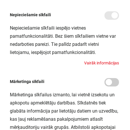
Nepieciešamie sīkfaili
Nepieciešamie sīkfaili iespējo vietnes
/
Sākums
LN COMP BATTEN 1200 20W/3000K LEDV
pamatfunkcionalitāti. Bez šiem sīkfailiem vietne var
LN COMP BATTEN 1200 20W/3000K
nedarboties pareizi. Tie palīdz padarīt vietni
LEDV
lietojamu, iespējojot pamatfunkcionalitāti.
LEDVANCE / 4058075099739
V
a
i
r
ā
k
i
n
f
o
r
m
ā
c
i
j
a
s
Mārketinga sīkfaili
Mārketinga sīkfailus izmanto, lai vietnē izsekotu un
apkopotu apmeklētāju darbības. Sīkdatnēs tiek
glabāta informācija par lietotāju datiem un uzvedību,
kas ļauj reklamēšanas pakalpojumiem atlasīt
mērķauditoriju vairāk grupās. Atbilstoši apkopotajai