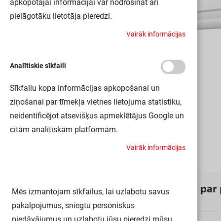
apkopotajai informācijai var nodrošināt arī
pielāgotāku lietotāja pieredzi.
V
a
i
r
ā
k
i
n
f
o
r
m
ā
c
i
j
a
s
Analītiskie sīkfaili
Sīkfailu kopa informācijas apkopošanai un
ziņošanai par tīmekļa vietnes lietojuma statistiku,
neidentificējot atsevišķus apmeklētājus Google un
citām analītiskām platformām.
V
a
i
r
ā
k
i
n
f
o
r
m
ā
c
i
j
a
s
I
n
f
o
r
m
ā
c
i
j
a
p
a
r
Mēs izmantojam sīkfailus, lai uzlabotu savus
pakalpojumus, sniegtu personiskus
piedāvājumus un uzlabotu jūsu pieredzi mūsu