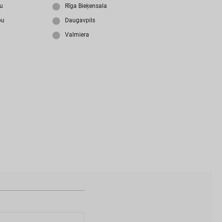
i
z
m
i
r
s
i
p
a
r
o
l
i
?
ju
Rīga Bieķensala
bu
Daugavpils
Valmiera
N
a
v
i
z
v
e
i
d
o
t
s
l
i
e
t
o
t
ā
j
a
k
o
n
t
s
?
I
Z
V
E
I
D
O
T
P
R
O
F
I
L
U