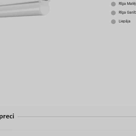
A
Rīga Malē
Rīga Ganī
Liepāja
p
r
e
c
i