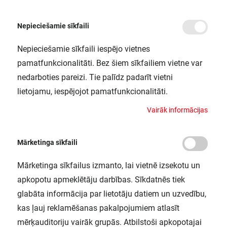
Nepieciešamie sīkfaili
Nepieciešamie sīkfaili iespējo vietnes
/
Sākums
LN COMP BATTEN 1500 25W/3000K LEDV
pamatfunkcionalitāti. Bez šiem sīkfailiem vietne var
LN COMP BATTEN 1500 25W/3000K
nedarboties pareizi. Tie palīdz padarīt vietni
LEDV
lietojamu, iespējojot pamatfunkcionalitāti.
LEDVANCE / 4058075099777
V
a
i
r
ā
k
i
n
f
o
r
m
ā
c
i
j
a
s
Mārketinga sīkfaili
Mārketinga sīkfailus izmanto, lai vietnē izsekotu un
apkopotu apmeklētāju darbības. Sīkdatnēs tiek
glabāta informācija par lietotāju datiem un uzvedību,
kas ļauj reklamēšanas pakalpojumiem atlasīt
mērķauditoriju vairāk grupās. Atbilstoši apkopotajai