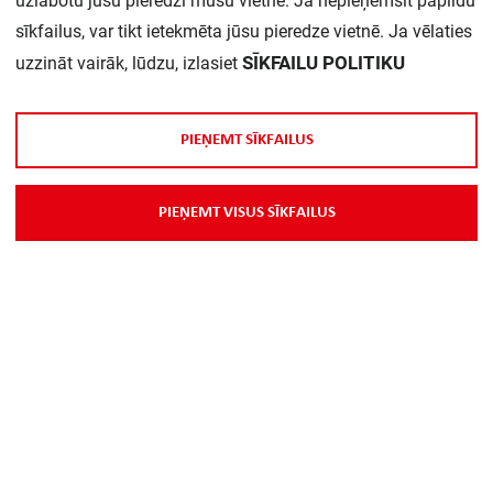
uzlabotu jūsu pieredzi mūsu vietnē. Ja nepieņemsit papildu
sīkfailus, var tikt ietekmēta jūsu pieredze vietnē. Ja vēlaties
Daudzums iepakojumā:
1
SĪKFAILU POLITIKU
uzzināt vairāk, lūdzu, izlasiet
P
I
E
Ņ
E
M
T
S
Ī
K
F
A
I
L
U
S
P
I
E
Ņ
E
M
T
V
I
S
U
S
S
Ī
K
F
A
I
L
U
S
Par Mums
Piegāde
Kontakti
Preču reklamācijas un atsauksmes